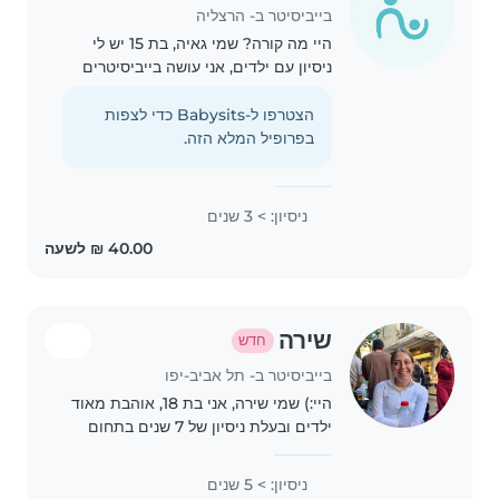
בייביסיטר ב- הרצליה
היי מה קורה? שמי גאיה, בת 15 יש לי
ניסיון עם ילדים, אני עושה בייביסיטרים
על בני דודים שלי הקטנים ובנוסף
התנדבתי בצהרונים וגנים במהלך השנה
הצטרפו ל-Babysits כדי לצפות
מטעם מבית ספר. אני מאוד אחראית,
בפרופיל המלא הזה.
סבלנית וקשובה..
ניסיון: > 3 שנים
שירה
חדש
בייביסיטר ב- תל אביב-יפו
היי:) שמי שירה, אני בת 18, אוהבת מאוד
ילדים ובעלת ניסיון של 7 שנים בתחום
הבייביסיטר אם אתם מחפשים זמן איכות
לילדים שלכם, ללא מסכים הגעתם
ניסיון: > 5 שנים
לבייביסיטרית הנכונה! אני מאמינה בלתת