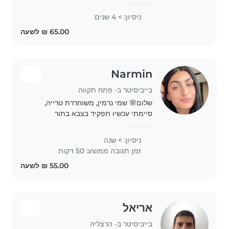
לשיר, לצייר, להקריא ספרים יש לי המון
סבלנות לכל בנאדם, יודעת להקשיב
ניסיון: > 4 שנים
ולהיות שם כשצריך!
Narmin
בייביסיטר ב- פתח תקווה
שלום🌸 שמי נרמין, משוחררת טרייה,
סיימתי עכשיו תפקיד בצבא בתור
מש״קית נפגעים. בתפקיד שלי ליוויתי
פצועים, חולים, משפחות שכולות
ניסיון: > שנה
ומשפחות פצועים, תפקיד עם המון
זמן תגובה ממוצע: 50 דקות
סבלנות, מסירות, הכלה ואהבה🩷..
אריאל
בייביסיטר ב- הרצליה