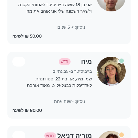
אני בן 18 עושה בייביסיטר לאחותי הקטנה
ולשאר השכונה שלי אני אוהב את מה
שאני עושה יש לי גם עבודה בחנות לגו
בנוסף אני גמיש מאוד בשעות ותמיד
ניסיון: > 5 שנים
נהנה לשחק ולהנות אני יכול להסיע חזרה
מהגן או..
מיה
חדש
בייביסיטר ב- גבעתיים
שמי מיה, אני בת 22, סטודנטית
לאדריכלות בבצלאל ☺️ מאוד אוהבת
ילדים ואני פנויה לבייביסיטר במהלך
הקיץ. אשמח לקבוע בייביסיטרים קבועים
ניסיון: <שנה אחת
במהלך השבוע אבל כמובן שלא חובה.
מוזמנות ליצור קשר לפרטים..
מוריה דניאל
חדש