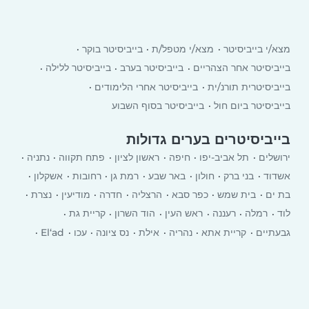
מצא/י בייביסיטר
מצא/י מטפל/ת
בייביסיטר בוקר
בייביסיטר אחר הצהריים
בייביסיטר בערב
בייביסיטר ללילה
בייביסיטרית תורנ/ית
בייביסיטר אחרי הלימודים
בייביסיטר ביום חול
בייביסיטר בסוף השבוע
בייביסיטרים בערים גדולות
ירושלים
תל אביב-יפו
חיפה
ראשון לציון
פתח תקווה
נתניה
אשדוד
בני ברק
חולון
באר שבע
רמת גן
רחובות
אשקלון
בת ים
בית שמש
כפר סבא
הרצליה
חדרה
מודיעין
נצרת
לוד
רמלה
רעננה
ראש העין
הוד השרון
קריית גת
גבעתיים
קריית אתא
‏נהריה
אילת
נס ציונה
עכו
El‘ad
יבנה
רמת השרון
כרמיאל
עפולה
טבריה