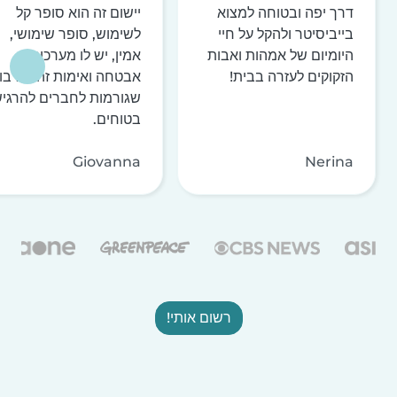
דרך יפה ובטוחה למצוא
יישום זה הוא סופר קל
בייביסיטר ולהקל על חיי
לשימוש, סופר שימושי,
היומיום של אמהות ואבות
אמין, יש לו מערכות
הזקוקים לעזרה בבית!
אבטחה ואימות זהות רבו
שגורמות לחברים להרגי
בטוחים.
Giovanna
Nerina
רשום אותי!