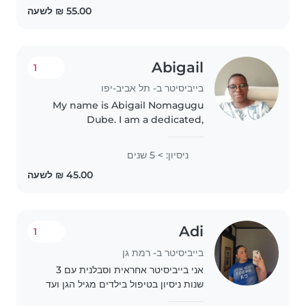
לכל ילד..
Abigail
1
בייביסיטר ב- תל אביב-יפו
My name is Abigail Nomagugu
Dube. I am a dedicated,
compassionate, and
hardworking professional with
ניסיון: > 5 שנים
over 5 years of childcare
experience and 12 years of
experience working as a
cashier...
Adi
1
בייביסיטר ב- רמת גן
אני בייביסיטר אחראית וסבלנית עם 3
שנות ניסיון בטיפול בילדים מגיל הגן ועד
גיל ההתבגרות. נהנית לשחק ולבלות עם