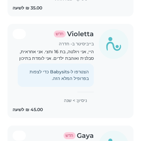
Violetta
חדש
בייביסיטר ב- חדרה
היי, אני ויולטה, בת 16 וחצי. אני אחראית,
סבלנית ואוהבת ילדים. אני לומדת בתיכון
וזמינה לעבודה אחר הצהריים, בערבים
ובסופי שבוע. חשוב לי שהילדים ירגישו
הצטרפו ל-Babysits כדי לצפות
בטוחים, יהנו ויקבלו יחס חם ואכפתי...
בפרופיל המלא הזה.
ניסיון: > שנה
Gaya
חדש