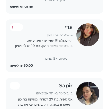
counselor at a summer camp. I
am CPR certified. Overall..
עדי
1
בייביסיטר ב- חולון
היי לכולם 🌸 שמי עדי ואני עושה
בייביסיטר באזור חולון. בת 19 יש לי ניסיון
עם ילדים בגילאים שונים, אני אחראית,
סבלנית ואוהבת מאוד לעבוד עם ילדים.
ניסיון: > 5 שנים
זמינה בשעות אחר הצהריים, בערבים וגם
בסופי..
Sapir
בייביסיטר ב- תל אביב-יפו
אני ספיר, בת 27 למדתי מוזיקה בתיכון
ותיאטרון בסמינר הקיבוצים אני אוהבת