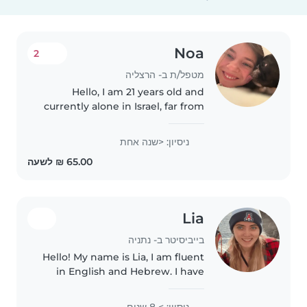
Noa
2
מטפל/ת ב- הרצליה
Hello, I am 21 years old and
currently alone in Israel, far from
my family, which is why
spending time with children
ניסיון: <שנה אחת
means so much to me. Caring for
them truly comes from the
heart,..
Lia
בייביסיטר ב- נתניה
Hello! My name is Lia, I am fluent
in English and Hebrew. I have
over 10 years of experience
working with kids. I was a camp
ניסיון: > 8 שנים