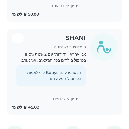
איתם, לעזור להם בפעילויות שונות
ניסיון: <שנה אחת
ולדאוג להם בסביבה בטוחה ונעימה. אני
מסודרת, אמינה..
SHANI
בייביסיטר ב- נתניה
אני אחראי וידידותי עם 2 שנות ניסיון
בטיפול בילדים בכל הגילאים. אני אוהב
לצייר, לקרוא ולשיר עם הילדים. בבית
שלכם אני יכול לעזור גם עם חיות מחמד,
הצטרפו ל-Babysits כדי לצפות
בישול, מטלות ושיעורי בית.
בפרופיל המלא הזה.
ניסיון: > שנתיים