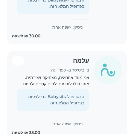
איתי בנוח, בטוחים ושמחייכים, ולכן אני
בפרופיל המלא הזה.
תמיד..
ניסיון: <שנה אחת
עלמה
בייביסיטר ב- כפר יונה
אני מאד אחראית, מצחיקה ויצירתית.
אוהבת לבלות עם ילדים קטנים ולהיות
יצירתית יחד איתם בציור ובמשחקים.
נהנית מטיפול בילדים. מוכנה לטפל
הצטרפו ל-Babysits כדי לצפות
בחיות מחמד ובבני הבית💙🙏
בפרופיל המלא הזה.
ניסיון: <שנה אחת