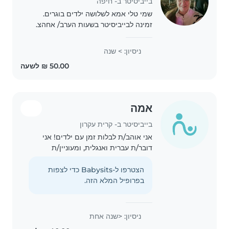
בייביסיטר ב- חיפה
שמי טלי אמא לשלושה ילדים בוגרים.
זמינה לבייביסיטר בשעות הערב/ אחהצ.
בעלת גישה טובה לילדים, אם להעסיק
אותם , לשחק להכין שיעורי בית יחד. אם
ניסיון: > שנה
נדרש גם כמובן להכין אוכל ולהאכיל
במידת הצורך...
אמה
בייביסיטר ב- קרית עקרון
אני אוהב/ת לבלות זמן עם ילדים! אני
דובר/ת עברית ואנגלית, ומעוניין/ת
להשגיח על פעוטות וילדים בגיל הגן. אני
אוהב/ת לצייר, לקרוא וליצור יחד איתם,
הצטרפו ל-Babysits כדי לצפות
וגם עוזר/ת בשיעורי בית ומטלות קלות.
בפרופיל המלא הזה.
אשמח..
ניסיון: <שנה אחת