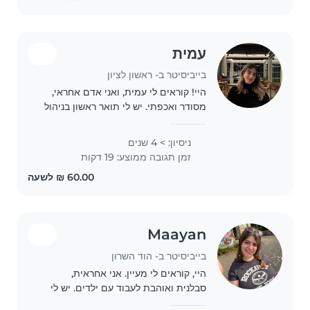
עמית
בייביסיטר ב- ראשון לציון
היי! קוראים לי עמית, ואני אדם אחראי,
מסודר ואכפתי. יש לי תואר ראשון בניהול
משאבי אנוש ואני מנהלת עסק משלי, מה
שלימד אותי להיות אמינה, יסודית ולנהל
ניסיון: > 4 שנים
אחריות ומשימות בצורה טובה. אני
זמן תגובה ממוצע: 19 דקות
באמת..
Maayan
בייביסיטר ב- הוד השרון
היי, קוראים לי מעיין. אני אחראית,
סבלנית ואוהבת לעבוד עם ילדים. יש לי
גישה טובה לילדים ואני נהנית לשחק