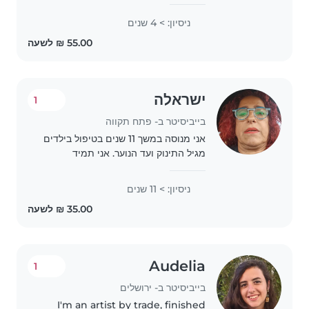
מתבגרים) ותעודת הוראה. מציעה
השגחה אחראית ומסורה, עזרה בלימודים,
ניסיון: > 4 שנים
הגשת עזרה ראשונה ואהבה לחיות מחמד.
זמינה כדי שתוכלו..
ישראלה
1
בייביסיטר ב- פתח תקווה
אני מנוסה במשך 11 שנים בטיפול בילדים
מגיל התינוק ועד הנוער. אני תמיד
אחראית וקשובה לצרכי הילדים, אך גם
יודעת להראות להם צד מצחיק ורגוע.
ניסיון: > 11 שנים
בנוסף, יש לי הכשרה בחינוך מיוחד
והסמכה עזרה..
Audelia
1
בייביסיטר ב- ירושלים
I'm an artist by trade, finished