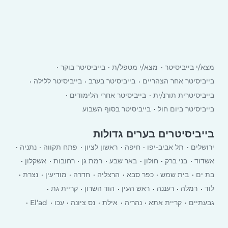
מצא/י בייביסיטר
מצא/י מטפל/ת
בייביסיטר בוקר
בייביסיטר אחר הצהריים
בייביסיטר בערב
בייביסיטר ללילה
בייביסיטרית תורנ/ית
בייביסיטר אחרי הלימודים
בייביסיטר ביום חול
בייביסיטר בסוף השבוע
בייביסיטרים בערים גדולות
ירושלים
תל אביב-יפו
חיפה
ראשון לציון
פתח תקווה
נתניה
אשדוד
בני ברק
חולון
באר שבע
רמת גן
רחובות
אשקלון
בת ים
בית שמש
כפר סבא
הרצליה
חדרה
מודיעין
נצרת
לוד
רמלה
רעננה
ראש העין
הוד השרון
קריית גת
גבעתיים
קריית אתא
‏נהריה
אילת
נס ציונה
עכו
El‘ad
יבנה
רמת השרון
כרמיאל
עפולה
טבריה