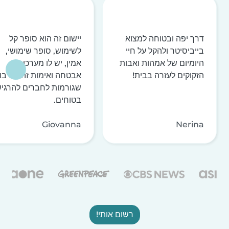
דרך יפה ובטוחה למצוא
יישום זה הוא סופר קל
בייביסיטר ולהקל על חיי
לשימוש, סופר שימושי,
היומיום של אמהות ואבות
אמין, יש לו מערכות
הזקוקים לעזרה בבית!
אבטחה ואימות זהות רבו
שגורמות לחברים להרגי
בטוחים.
Giovanna
Nerina
רשום אותי!