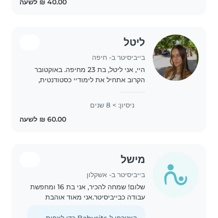
ליטל
בייביסיטר ב- חיפה
היי, אני ליטל, בת 23 מחיפה. באוקטובר
הקרוב אתחיל את לימודיי כסטודנטית,
ובינתיים אני מחפשת לעבוד כבייביסיטר
ולעזור למשפחות שזקוקות לידיים טובות
ניסיון: > 8 שנים
ואחראיות. שירתתי במילואים וכעת אני
מנסה..
מישל
בייביסיטר ב- אשקלון
שלום! שמחה להכיר, אני בת 16 ומחפשת
עבודה כבייביסיטר.אני מאוד אוהבת
ילדים, ויש לי המון סבלנות ואנרגיה טובה
אליהם. חשוב לי מאוד שהילדים ירגישו
הצטרפו ל-Babysits כדי לצפות