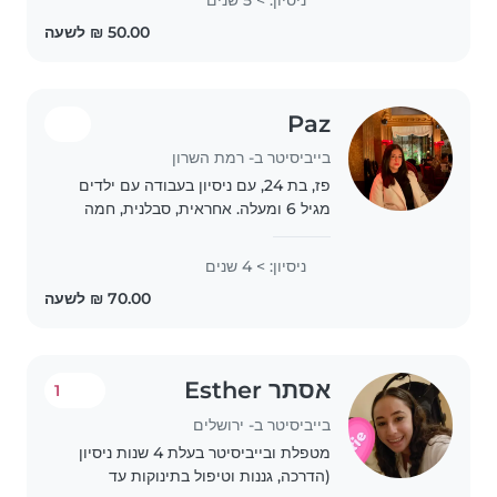
עם הרכב.
Paz
בייביסיטר ב- רמת השרון
פז, בת 24, עם ניסיון בעבודה עם ילדים
מגיל 6 ומעלה. אחראית, סבלנית, חמה
ואוהבת ילדים. זמינה לבייביסיטר. בחודש
אוגוסט פנויה לאורך כל היום, ובהמשך
ניסיון: > 4 שנים
זמינה בשעות אחר הצהריים, בערבים
ובסופי..
אסתר Esther
1
בייביסיטר ב- ירושלים
מטפלת ובייביסיטר בעלת 4 שנות ניסיון
(הדרכה, גננות וטיפול בתינוקות עד