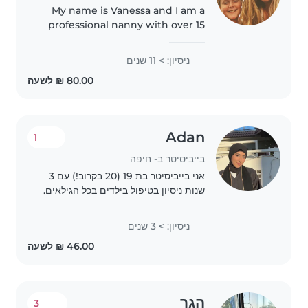
My name is Vanessa and I am a
professional nanny with over 15
years of experience caring for
children from newborn through
ניסיון: > 11 שנים
school age. I specialize in infant
and toddler care, structured..
Adan
1
בייביסיטר ב- חיפה
אני בייביסיטר בת 19 (20 בקרוב!) עם 3
שנות ניסיון בטיפול בילדים בכל הגילאים.
אני דוברת ערבית, אנגלית ועברית באופן
שוטף, ואוהבת להפעיל ילדים דרך ציור,
ניסיון: > 3 שנים
קריאה , יצירה וריקוד 🕺. מסתדרת..
הגר
3