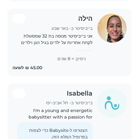
הילה
בייביסיטר ב- באר שבע
אני בייביסיטר מנוסה בת 32 שמסוגלת
לקחת אחריות על ילדים בגיל הגן וילדים
קטנים יותר. ביום יום אני סייעת רפואית
לילד אלרגי בבית ספר וסייעת בצהרון בגן
ניסיון: > 8 שנים
Isabella
בייביסיטר ב- תל אביב-יפו
I'm a young and energetic
babysitter with a passion for
working with toddlers and
teenagers. I'm fluent in English,
הצטרפו ל-Babysits כדי לצפות
French, and Spanish, and I love
בפרופיל המלא הזה.