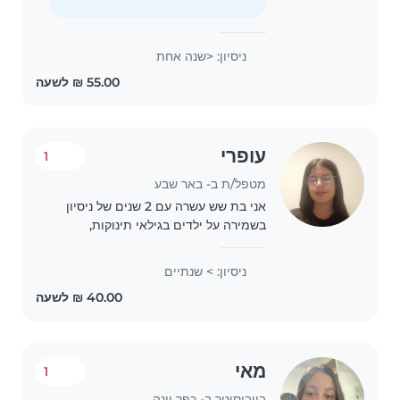
engaging kids through reading,
games,..
ניסיון: <שנה אחת
עופרי
1
מטפל/ת ב- באר שבע
אני בת שש עשרה עם 2 שנים של ניסיון
בשמירה על ילדים בגילאי תינוקות,
פעוטות, גן וכיתות א'-ד'. אני אחראית,
אכפתית ובעלת רמה גבוהה של אמפתיה.
ניסיון: > שנתיים
למרות שאין לי השכלה רשמית, אני מאוד
אוהבת..
מאי
1
בייביסיטר ב- כפר יונה