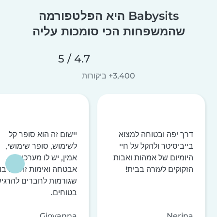
Babysits היא הפלטפורמה
שהמשפחות הכי סומכות עליה
4.7 / 5
3,400+ ביקורות
דרך יפה ובטוחה למצוא
יישום זה הוא סופר קל
בייביסיטר ולהקל על חיי
לשימוש, סופר שימושי,
היומיום של אמהות ואבות
אמין, יש לו מערכות
הזקוקים לעזרה בבית!
אבטחה ואימות זהות רבו
שגורמות לחברים להרגי
בטוחים.
Giovanna
Nerina