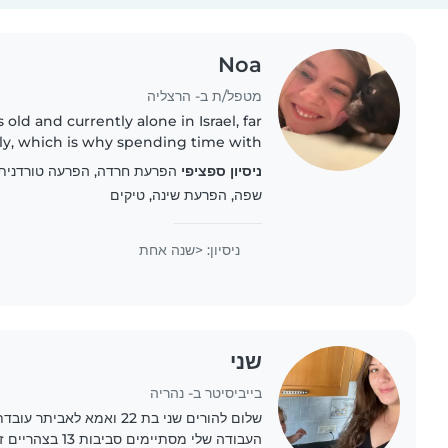
Noa
מטפל/ת ב- הרצליה
ly, which is why spending time with
o much to me. Caring for them truly
ניסיון ספציפי
comes from the heart,..
שפה, הפרעת שינה, טיקים
ניסיון: <שנה אחת
שני
בייביסיטר ב- ‏נהריה
שלום להורים שני בת 22 ואמא ל
העבודה שלי מסתיימים