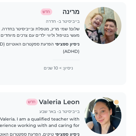
מרינה
חדש
בייביסיטר ב- חדרה
מעשי בטיפול וליווי ילדים עם צרכים מיוחדים
ASD) וניסיון עבודה בגן תקשורת. אני סבלנית מאוד, חמה, ומבינה..
ניסיון ספציפי
(ADHD)
ניסיון: > 10 שנים
Valeria Leon
חדש
בייביסיטר ב- באר שבע
Valeria. I am a qualified teacher with
perience working with and caring for
uent in both Spanish and English, and
ניסיון ספציפי