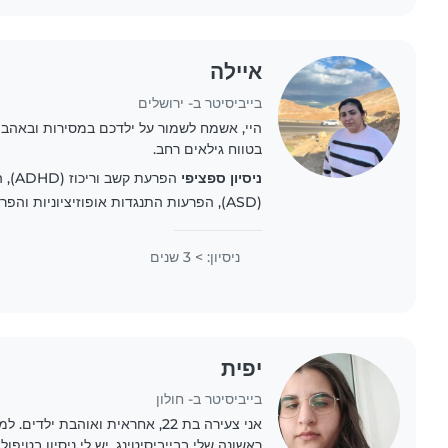
איילה
בייביסיטר ב- ירושלים
היי, אשמח לשמור על ילדכם במסירות ובאהבה. 
בטווח גילאים רחב.
ניסיון ספציפי
הפרעת
(ASD), הפרעות התנגדות אופוזיציוניות והפרעות התנהגות (ODD / CD)
ניסיון: > 3 שנים
יפית
בייביסיטר ב- חולון
אני צעירה בת 22, אחראית ואוהבת יל
ראשונה שלי בבייביסיטינג, יש לי ניסיון בטיפו