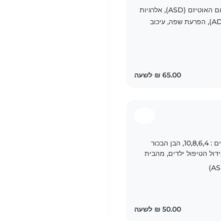
ת מסורה אוהבת ילדים..
הפרעת חרדה, הפרעת ספקטרום האוטיזם (ASD), אלרגיות
למזון, הפרעת שינה, הפרעת קשב וריכוז (ADHD), הפרעת שפה, עיכוב
אני בת 39+4, דתיה, גרה ברמלה, יש לי 4 ילדים : 10,8,6,4, הבן הבכור
ידול הטיפול ילדים, מהבית
 ללא..