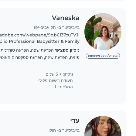
Vaneska
בייביסיטר ב- תל אביב-יפו
s.adobe.com/webpage/9qbCl37cuTVJi
r & Family
Your Home Hello! My name is
ניסיון ספציפי
Vaneska, I am..
מועדפ/ת על משפחות
פיזית, הפרעת שינה, הפרעת ספקטרום האוטיזם (ASD), ליקוי 
ניסיון: > 5 שנים
תעודת רישום פלילי
המלצות: 1
עדי
בייביסיטר ב- חולון