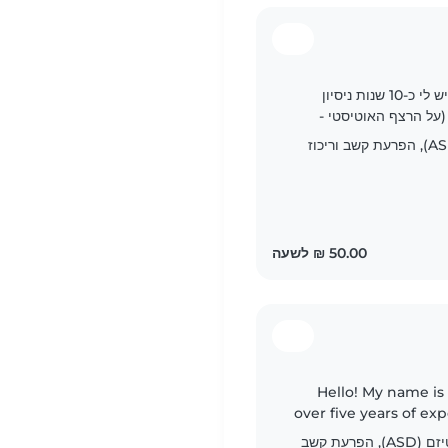
שלום! שמי מרינ, מטפלת ובייביסיטר בחדרה. יש לי כ-10 שנות ניסיון
 (על הרצף האוטיסטי -
הפרעת ספקטרום האוטיזם (ASD), הפרעת קשב וריכוז
Hello! My name is 
over five years of ex
children. I am fl
טיקים, הפרעת ספקטרום האוטיזם (ASD), הפרעת קשב