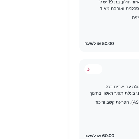
היי לכולם 🌸 שמי עדי ואני עושה בייביסיטר באזור חולון. בת 19 יש לי
 סבלנית ואוהבת מאוד
בערבים וגם בסופי..
זית
3
שמשתף פעולה עם ילדים בכל
י בעלת תואר ראשון בחינוך
וכנה לסייע במשימות..
הפרעת ספקטרום האוטיזם (ASD), הפרעת קשב וריכוז