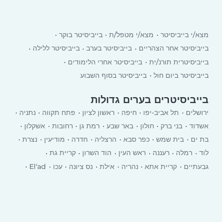
מצא/י בייביסיטר
מצא/י מטפל/ת
בייביסיטר בוקר
בייביסיטר אחר הצהריים
בייביסיטר בערב
בייביסיטר ללילה
בייביסיטרית תורנ/ית
בייביסיטר אחרי הלימודים
בייביסיטר ביום חול
בייביסיטר בסוף השבוע
בייביסיטרים בערים גדולות
ירושלים
תל אביב-יפו
חיפה
ראשון לציון
פתח תקווה
נתניה
אשדוד
בני ברק
חולון
באר שבע
רמת גן
רחובות
אשקלון
בת ים
בית שמש
כפר סבא
הרצליה
חדרה
מודיעין
נצרת
לוד
רמלה
רעננה
ראש העין
הוד השרון
קריית גת
גבעתיים
קריית אתא
‏נהריה
אילת
נס ציונה
עכו
El‘ad
יבנה
רמת השרון
כרמיאל
עפולה
טבריה