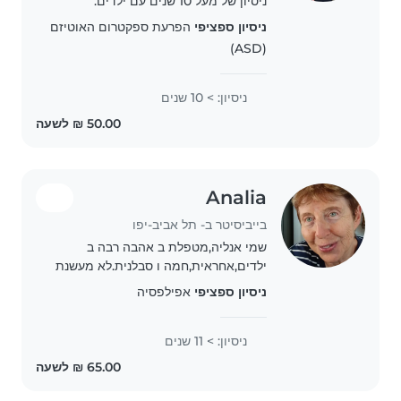
ניסיון של מעל 10 שנים עם ילדים.
ניסיון ספציפי
הפרעת ספקטרום האוטיזם
(ASD)
ניסיון: > 10 שנים
Analia
בייביסיטר ב- תל אביב-יפו
שמי אנליה,מטפלת ב אהבה רבה ב
ילדים,אחראית,חמה ו סבלנית.לא מעשנת
. מוכנה לעבוד כי מטפלת מי 1/9/26,אני
ניסיון ספציפי
אפילפסיה
מי רמת אביב ו מחפשת עבודה ב
שכונה+רמת אביב ג,רמת אביב ה חדשה ו
ניסיון: > 11 שנים
אזורי חן.המלצות..