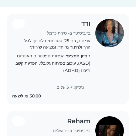
ורד
בייביסיטר ב- טירת כרמל
אני ורד, בת 25, סטודנטית לחינוך לגיל
הרך ולחינוך מיוחד, ומציעה שירותי
בייביסיטר באהבה גדולה לילדים 🤍 יש לי
ניסיון ספציפי
הפרעת ספקטרום האוטיזם
ניסיון עם ילדים בגילאים שונים, כולל
(ASD), עיכוב בפיתוח גלובלי, הפרעת קשב
ילדים עם צרכים מיוחדים. אני סבלנית,
וריכוז (ADHD)
אחראית,..
ניסיון: > 3 שנים
Reham
בייביסיטר ב- ירושלים