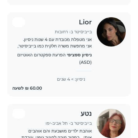
Lior
בייביסיטר ב- רחובות
אני מטפלת מכובדת עם 4 שנות ניסיון.
אני מחפשת משרה חלקית כמו בייביסיטר,
בה אני אוכל למטפל בו זמנית בעד
ניסיון ספציפי
הפרעת ספקטרום האוטיזם
שלושה ילדים. מעוניינת בסוג הטיפול
(ASD)
שאפשר לבצע בבוקר, ערב. אני מוכנה
ומסוגלת לבצע..
ניסיון: > 4 שנים
נטע
בייביסיטר ב- תל אביב-יפו
אוהבת ילדים מושבעת והם אוהבים
אותי... במקור מורה לחינוך גופני. עובדת