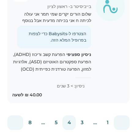
בייביסיטר ב- ראשון לציון
שלום הורים יקרים שמי תמר אני עולה
לכיתה ח אני בכיתה מדעית אבל בנוסף
מרחיבה אומנות ותקשורת יש לי ניסיון רב
של 4 שנים ושמרתי על המון ילדים
הצטרפו ל-Babysits כדי לצפות
שמחים והורים מרוצים אני אולי קטנה
בפרופיל המלא הזה.
אבל אני מאוד..
ניסיון ספציפי
הפרעת קשב וריכוז (ADHD),
הפרעת ספקטרום האוטיזם (ASD), אלרגיות
למזון, הפרעה טורדנית כפייתית (OCD)
ניסיון: > 3 שנים
8
...
5
4
3
...
1