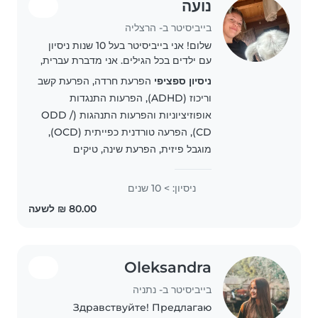
נועה
בייביסיטר ב- הרצליה
שלום! אני בייביסיטר בעל 10 שנות ניסיון
עם ילדים בכל הגילים. אני מדברת עברית,
אנגלית וספרדית, ואני אוהבת לעזור
ניסיון ספציפי
הפרעת חרדה, הפרעת קשב
לילדים לפתח את כישוריהם בציור, קריאה
וריכוז (ADHD), הפרעות התנגדות
ויצירה. אני גם נוחה עם חיות מחמד,..
אופוזיציוניות והפרעות התנהגות (ODD /
CD), הפרעה טורדנית כפייתית (OCD),
מוגבל פיזית, הפרעת שינה, טיקים
ניסיון: > 10 שנים
Oleksandra
בייביסיטר ב- נתניה
Здравствуйте! Предлагаю