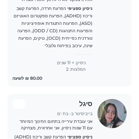
27 שנה במרכז העשרה לגני ילדים בנושא
ניסיון ספציפי
הפרעת חרדה, הפרעת קשב
טבע, מדע וסביבה. גננת צהרונית מעל 10
וריכוז (ADHD), הפרעת ספקטרום האוטיזם
שנים מוערכת מאוד ועם המלצות רבות.
(ASD), הפרעות התנגדות אופוזיציוניות
מפעילת..
והפרעות התנהגות (ODD / CD), הפרעה
טורדנית כפייתית (OCD), טיקים, הפרעת
שינה, עיכוב בפיתוח גלובלי
ניסיון: > 11 שנים
המלצות: 2
סיגל
בייביסיטר ב- בת ים
אני עובדת עירייה בתחום החינוך המיוחד
עם 11 שנות ניסיון. אני אחראית, מצחיקה
וסבלנית, ובעלת ניסיון עם ילדים בכל
ניסיון ספציפי
הפרעת קשב וריכוז (ADHD)