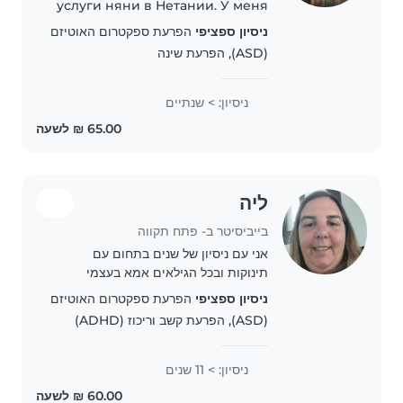
услуги няни в Нетании. У меня
высшее образование, я
ניסיון ספציפי
הפרעת ספקטרום האוטיזם
ответственная, добрая и
(ASD), הפרעת שינה
внимательная. Очень люблю
детей и с удовольствием играю
с ними, читаю, гуляю и
ניסיון: > שנתיים
занимаюсь..
ליה
בייביסיטר ב- פתח תקווה
אני עם ניסיון של שנים בתחום עם
תינוקות ובכל הגילאים אמא בעצמי
לתינוק בן 10 חודשים אוהבת מאד ילדים
ניסיון ספציפי
הפרעת ספקטרום האוטיזם
אחראית אשמח לשמור על ילדיכם לכייף
(ASD), הפרעת קשב וריכוז (ADHD)
להעביר את הזמן בכיף ביחד
ניסיון: > 11 שנים