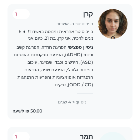
קרן
1
בייביסיטר ב- אשדוד
בייביסיטר אחראית ומנוסה באשדוד! 👧👦
נעים להכיר, אני קרן, בת 21. כיום אני
מתנדבת בשירות לאומי במסגרת חינוכית,
ניסיון ספציפי
הפרעת חרדה, הפרעת קשב
עם ניסיון רב בטיפול בילדים. למה לבחור
וריכוז (ADHD), הפרעת ספקטרום האוטיזם
בי? מנוסה מאוד בעבודה עם ילדים,
(ASD), חירשים וכבדי שמיעה, עיכוב
כולל..
בפיתוח גלובלי, הפרעת שפה, הפרעות
התנגדות אופוזיציוניות והפרעות התנהגות
(ODD / CD), טיקים
ניסיון: > 4 שנים
תמר
1