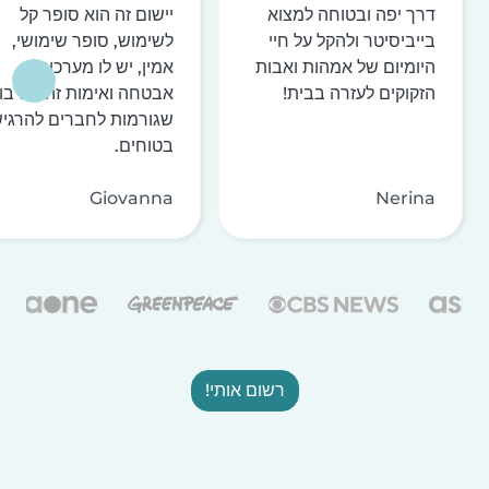
דרך יפה ובטוחה למצוא
יישום זה הוא סופר קל
בייביסיטר ולהקל על חיי
לשימוש, סופר שימושי,
היומיום של אמהות ואבות
אמין, יש לו מערכות
הזקוקים לעזרה בבית!
אבטחה ואימות זהות רבו
שגורמות לחברים להרגי
בטוחים.
Giovanna
Nerina
רשום אותי!