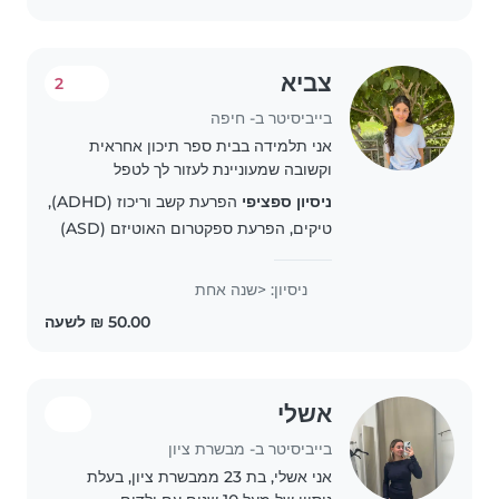
צביא
2
בייביסיטר ב- חיפה
אני תלמידה בבית ספר תיכון אחראית
וקשובה שמעוניינת לעזור לך לטפל
בילדייך . אני אוהבת לשחק עם ילדים
ניסיון ספציפי
הפרעת קשב וריכוז (ADHD),
ולעזור להם עם יצירה ושיעורי בית אשמח
טיקים, הפרעת ספקטרום האוטיזם (ASD)
לדבר אתך יותר על היכולות שלי ואם זה
מתאים..
ניסיון: <שנה אחת
אשלי
בייביסיטר ב- מבשרת ציון
אני אשלי, בת 23 ממבשרת ציון, בעלת