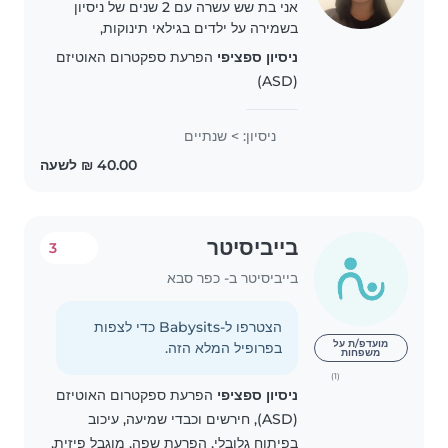
אני בת שש עשרה עם 2 שנים של ניסיון
בשמירה על ילדים בגילאי תינוקות,
פעוטות, גן וכיתות א'-ד'. אני אחראית,
ניסיון ספציפי
הפרעת ספקטרום האוטיזם
אכפתית ובעלת רמה גבוהה של אמפתיה.
(ASD)
למרות שאין לי השכלה רשמית, אני מאוד
אוהבת..
ניסיון: > שנתיים
בייביסיטר
3
בייביסיטר ב- כפר סבא
הצטרפו ל-Babysits כדי לצפות
מועדפ/ת על
בפרופיל המלא הזה.
משפחות
(1)
ניסיון ספציפי
הפרעת ספקטרום האוטיזם
(ASD), חירשים וכבדי שמיעה, עיכוב
בפיתוח גלובלי, הפרעת שפה, מוגבל פיזית,