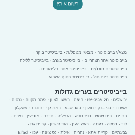
רשום אותי!
מצא/י בייביסיטר
מצא/י מטפל/ת
בייביסיטר בוקר
בייביסיטר אחר הצהריים
בייביסיטר בערב
בייביסיטר ללילה
בייביסיטרית תורנ/ית
בייביסיטר אחרי הלימודים
בייביסיטר ביום חול
בייביסיטר בסוף השבוע
בייביסיטרים בערים גדולות
ירושלים
תל אביב-יפו
חיפה
ראשון לציון
פתח תקווה
נתניה
אשדוד
בני ברק
חולון
באר שבע
רמת גן
רחובות
אשקלון
בת ים
בית שמש
כפר סבא
הרצליה
חדרה
מודיעין
נצרת
לוד
רמלה
רעננה
ראש העין
הוד השרון
קריית גת
גבעתיים
קריית אתא
‏נהריה
אילת
נס ציונה
עכו
El‘ad