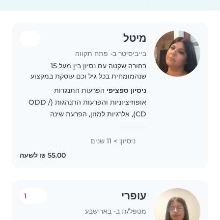
מיטל
בייביסיטר ב- פתח תקווה
בחורה שקטה עם נסיון בין מעל 15
שנהמומחית בכל גיל וכם עוסקת במקצוע
שקטה נעימה עם הרבה אינטרקציה
ניסיון ספציפי
הפרעות התנגדות
לילדים מעדיפה באזורים מהיכל התרבות
אופוזיציוניות והפרעות התנהגות (ODD /
ועד אם המושבות ועדיפות רגלי עם
CD), אלרגיות למזון, הפרעת שינה
אפשרי להוציא מהגן ......כמובן..
ניסיון: > 11 שנים
עופרי
1
מטפל/ת ב- באר שבע