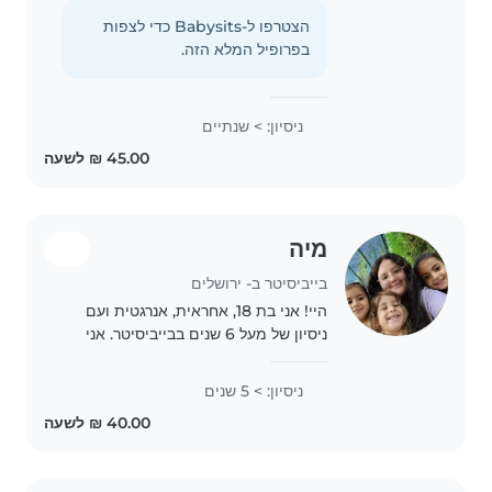
לצייר, לקרוא ולשיר עם הילדים. בבית
שלכם אני יכול לעזור גם עם חיות מחמד,
הצטרפו ל-Babysits כדי לצפות
בישול, מטלות ושיעורי בית.
בפרופיל המלא הזה.
ניסיון: > שנתיים
מיה
בייביסיטר ב- ירושלים
היי! אני בת 18, אחראית, אנרגטית ועם
ניסיון של מעל 6 שנים בבייביסיטר. אני
מאוד אוהבת ילדים ומתחברת אליהם
בקלות. יש לי רישיון ורכב צמוד, ככה שאני
ניסיון: > 5 שנים
מגיעה וחוזרת עצמאית. אני דוברת
אנגלית..