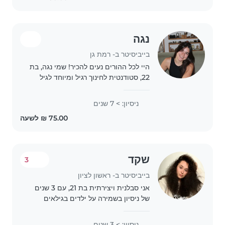
נגה
בייביסיטר ב- רמת גן
היי לכל ההורים נעים להכיר! שמי נגה, בת
22, סטודנטית לחינוך רגיל ומיוחד לגיל
הרך בלוינסקי. בעלת ניסיון עשיר בטיפול
בילדים מגיל חצי שנה ועד 7 שנים.
ניסיון: > 7 שנים
מטפלת בגובה העיניים, מסורה אחראית..
שקד
3
בייביסיטר ב- ראשון לציון
אני סבלנית ויצירתית בת 21, עם 3 שנים
של ניסיון בשמירה על ילדים בגילאים
שונים - מתינוקות ועד בני נוער. מלבד
העברית, אני דוברת גם רוסית. אני אוהבת
ניסיון: > 3 שנים