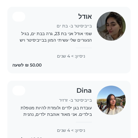
אודל
בייביסיטר ב- בת ים
שמי אודל אני בת 23, גרה בבת ים, בגיל
הנעורים שלי עשיתי המון בבייביסיטר ויש
לי הרבה ידע בנושא, אני אוהבת מאוד
ילדים, אני סבלנית וקשובה , אני אציין
ניסיון: > 4 שנים
שיש לי בגרויות וסיימתי צבא כלוחמת,..
Dina
בייביסיטר ב- זרזיר
עובדת בגן ילדים ולומדת להיות מטפלת
בילדים. אני מאוד אוהבת ילדים, נהנית
לשחק איתם, לעזור להם ולהשגיח עליהם.
אני אחראית, סבלנית, מסודרת ואכפתית.
ניסיון: > 4 שנים
אני יכולה גם לעזור בשיעורי בית ולהכין..