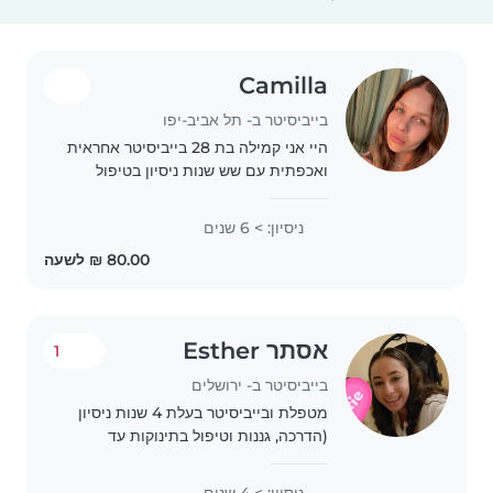
Camilla
בייביסיטר ב- תל אביב-יפו
היי אני קמילה בת 28 בייביסיטר אחראית
ואכפתית עם שש שנות ניסיון בטיפול
בילדים בגילאים שונים, עובדת כגננת
ומובילה בצהרונים וקייטנות, מנוסה
ניסיון: > 6 שנים
בהתאמה לצרכים מיוחדים כגון אלרגיות,
אסטמה,..
אסתר Esther
1
בייביסיטר ב- ירושלים
מטפלת ובייביסיטר בעלת 4 שנות ניסיון
(הדרכה, גננות וטיפול בתינוקות עד
מתבגרים) ותעודת הוראה. מציעה
השגחה אחראית ומסורה, עזרה בלימודים,
ניסיון: > 4 שנים