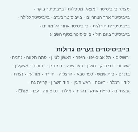
מצא/י בייביסיטר
מצא/י מטפל/ת
בייביסיטר בוקר
בייביסיטר אחר הצהריים
בייביסיטר בערב
בייביסיטר ללילה
בייביסיטרית תורנ/ית
בייביסיטר אחרי הלימודים
בייביסיטר ביום חול
בייביסיטר בסוף השבוע
בייביסיטרים בערים גדולות
ירושלים
תל אביב-יפו
חיפה
ראשון לציון
פתח תקווה
נתניה
אשדוד
בני ברק
חולון
באר שבע
רמת גן
רחובות
אשקלון
בת ים
בית שמש
כפר סבא
הרצליה
חדרה
מודיעין
נצרת
לוד
רמלה
רעננה
ראש העין
הוד השרון
קריית גת
גבעתיים
קריית אתא
‏נהריה
אילת
נס ציונה
עכו
El‘ad
יבנה
רמת השרון
כרמיאל
עפולה
טבריה