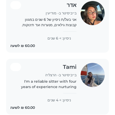
אדר
בייביסיטר ב- מודיעין
אני בעל/ת ניסיון של 6 שנים במגוון
קבוצות גילאים, מנערות ועד תינוקות.
בעל/ת יכולת טובה בעזרה בשיעורי בית
ובבישול. אני אוהב/ת לצייר, לנגן וליצור
ניסיון: > 6 שנים
פעילויות יצירתיות שימנעו משעמם.
אשמח..
Tami
בייביסיטר ב- הרצליה
I'm a reliable sitter with four
years of experience nurturing
kids of all ages. Fluent in English,
Hebrew, and Spanish, I bring
ניסיון: > 4 שנים
warmth, creativity, and
enthusiasm to every visit.
Comfortable..