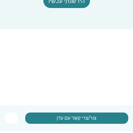
הירשמ/י עכשיו
צור/צרי קשר עם עדן