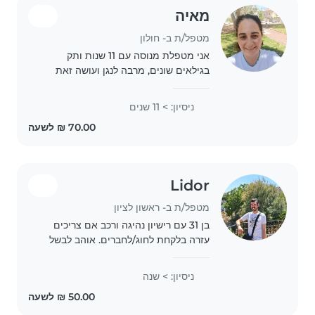
מאיה
מטפל/ת ב- חולון
אני מטפלת מנוסה עם 11 שנות ותק
בגילאים שונים, מרבה לנגן ועושה זאת
אינטואיטיבית מהילדים. מאמינה שצחוק
וסבלנות הם המפתח לטיפול נפלא, בנוסף
ניסיון: > 11 שנים
לאמץ, מבשלת גם ארוחות מזינות ונהנית
אמא לשלושה..
Lidor
מטפל/ת ב- ראשון לציון
בן 31 עם רישיון נהיגה ורכב אם צריכים
עזרה בלקחת לחוג/לחברים. אוהב לבשל
מאוד בסיסי לשחק משחקי קופסא ,
כדורגל, כדורסל
ניסיון: > שנה