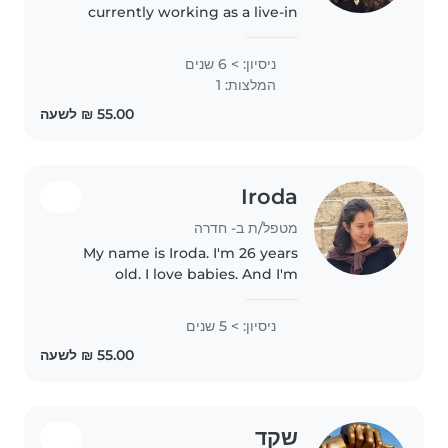
currently working as a live-in
nanny for twin infants in
Jerusalem but am looking for
ניסיון: > 6 שנים
another job until I begin Sherut
המלצות: 1
Leumi at the end of August. I am
looking..
Iroda
מטפל/ת ב- חדרה
My name is Iroda. I'm 26 years
old. I love babies. And I'm
responsible and friendly.
ניסיון: > 5 שנים
שקד