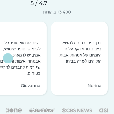
4.7 / 5
3,400+ ביקורות
דרך יפה ובטוחה למצוא
יישום זה הוא סופר קל
בייביסיטר ולהקל על חיי
לשימוש, סופר שימושי,
היומיום של אמהות ואבות
אמין, יש לו מערכות
הזקוקים לעזרה בבית!
אבטחה ואימות זהות רבו
שגורמות לחברים להרגי
בטוחים.
Giovanna
Nerina