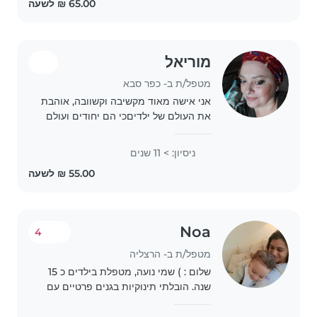
them truly comes from the
heart,..
מוריאל
מטפל/ת ב- כפר סבא
אני אישה מאוד מקשיבה וקשוובה, אוהבת
את העולם של ילדיםכי הם יחודים ועולם
שלם. יש לי 2 ילדים נשאוים ועוד אחד עוד
לא. אני עובדת בגן ילדים עיריית רעננה
ניסיון: > 11 שנים
כבר 5 שנים. ילד צריך סמכות והדרכה..
Noa
4
מטפל/ת ב- הרצליה
שלום : ) שמי נועה, מטפלת בילדים כ 15
שנה. הובלתי תינוקיות בגנים פרטיים עם
כל המשתמע 🍃 ניסיון מגיל 3 חודשים.
למדתי פסיכותרפיה גופנית ובעלת גישה