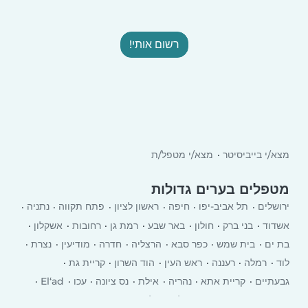
רשום אותי!
מצא/י בייביסיטר
מצא/י מטפל/ת
מטפלים בערים גדולות
ירושלים
תל אביב-יפו
חיפה
ראשון לציון
פתח תקווה
נתניה
אשדוד
בני ברק
חולון
באר שבע
רמת גן
רחובות
אשקלון
בת ים
בית שמש
כפר סבא
הרצליה
חדרה
מודיעין
נצרת
לוד
רמלה
רעננה
ראש העין
הוד השרון
קריית גת
גבעתיים
קריית אתא
‏נהריה
אילת
נס ציונה
עכו
El‘ad
יבנה
רמת השרון
כרמיאל
עפולה
טבריה