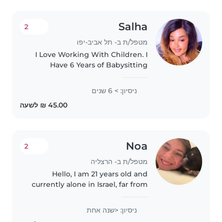
Salha
2
מטפל/ת ב- תל אביב-יפו
I Love Working With Children. I
Have 6 Years of Babysitting
experience primarily with Babies
and Toddler I also have
ניסיון: > 6 שנים
Experience with children With
special needs particularly
epilepsy...
Noa
2
מטפל/ת ב- הרצליה
Hello, I am 21 years old and
currently alone in Israel, far from
my family, which is why
spending time with children
ניסיון: <שנה אחת
means so much to me. Caring for