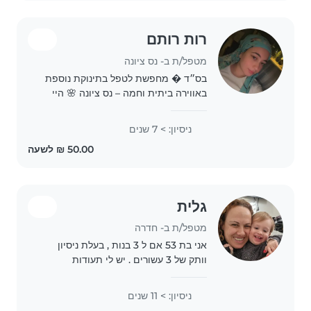
רות רותם
מטפל/ת ב- נס ציונה
בס״ד � מחפשת לטפל בתינוקת נוספת
באווירה ביתית וחמה – נס ציונה 🌸 היי
לכולם, שמי רות, בת 25, אמא לתינוקת
מתוקה בת שנה. ❤️ אני מגדלת את בתי
ניסיון: > 7 שנים
בבית בנס ציונה, ואשמח לפתוח את הבית
שלי גם..
גלית
מטפל/ת ב- חדרה
אני בת 53 אם ל 3 בנות , בעלת ניסיון
וותק של 3 עשורים . יש לי תעודות
והכשרות כגון מטפלת סוג 1 וסוג 2 , ליווי
התפתחותי ועיסוי תינוקות, וריתמוזיקה .
ניסיון: > 11 שנים
אני אוהבת מאוד לטפל בתינוקות