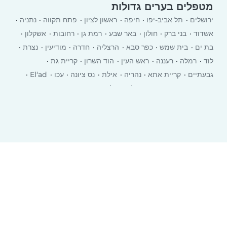
מטפלים בערים גדולות
ירושלים
תל אביב-יפו
חיפה
ראשון לציון
פתח תקווה
נתניה
אשדוד
בני ברק
חולון
באר שבע
רמת גן
רחובות
אשקלון
בת ים
בית שמש
כפר סבא
הרצליה
חדרה
מודיעין
נצרת
לוד
רמלה
רעננה
ראש העין
הוד השרון
קריית גת
גבעתיים
קריית אתא
‏נהריה
אילת
נס ציונה
עכו
El‘ad
יבנה
רמת השרון
כרמיאל
עפולה
טבריה