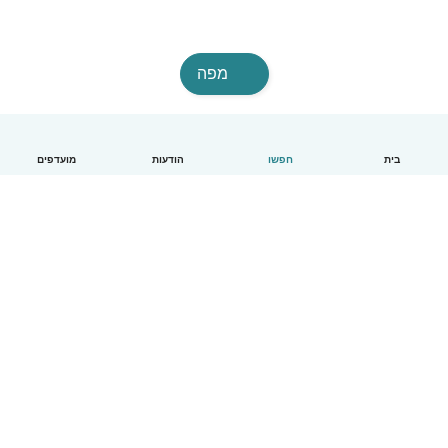
מפה
בית
חפשו
הודעות
מועדפים
עברית
איך זה עובד
עזרה
תנאים ופרטיות
מחירון
פרטי החברה
Babysits לעבודה
סטנדרטים קהילתיים