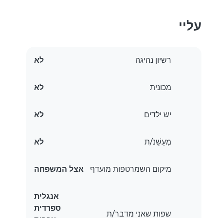
עליי
רשיון נהיגה
לא
מכונית
לא
יש ילדים
לא
מְעַשֵׁנ/ת
לא
מיקום השמרטפות מועדף
אצל המשפחה
אנגלית
ספרדית
שפות שאני מדבר/ת