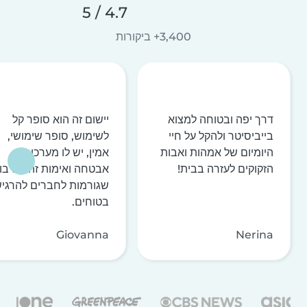
4.7 / 5
3,400+ ביקורות
דרך יפה ובטוחה למצוא
יישום זה הוא סופר קל
בייביסיטר ולהקל על חיי
לשימוש, סופר שימושי,
היומיום של אמהות ואבות
אמין, יש לו מערכות
הזקוקים לעזרה בבית!
אבטחה ואימות זהות רבו
שגורמות לחברים להרגי
בטוחים.
Giovanna
Nerina