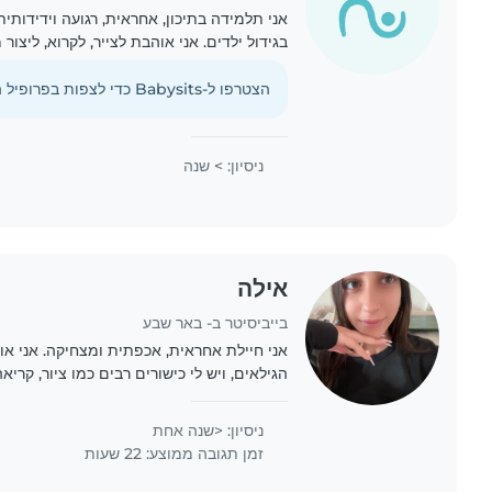
אני תלמידה בתיכון, אחראית, רגועה וידידותית
בגידול ילדים. אני אוהבת לצייר, לקרוא, ליצור
אני נוחה עם חיות מחמד, בישול, מטלות בית וס
הצטרפו ל-Babysits כדי לצפות בפרופיל המלא הזה.
ניסיון: > שנה
אילה
בייביסיטר ב- באר שבע
אני חיילת אחראית, אכפתית ומצחיקה. אני או
הגילאים, ויש לי כישורים רבים כמו ציור, קריאה
ומשחקים. אני מחזיקה בתעודת ראשון עזרה, ונ
ניסיון: <שנה אחת
זמן תגובה ממוצע: 22 שעות