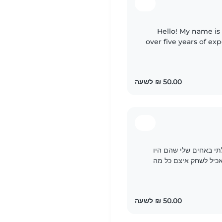
Hello! My name is 
over five years of ex
children. I am fl
טית, אני טיפלתי באחים שלי שהם היו
האכיל לשחק איצם כל מה
בר בןנוס. לא..