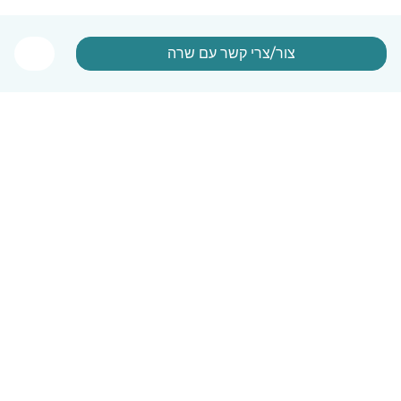
צור/צרי קשר עם שרה
עברית
איך זה עובד
עזרה
תנאים ופרטיות
מחירון
פרטי החברה
Babysits לעבודה
סטנדרטים קהילתיים