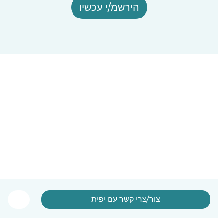
הירשמ/י עכשיו
צור/צרי קשר עם יפית