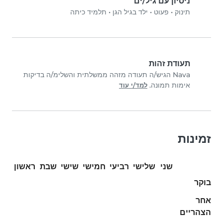
ניסיון עם גיל/ים
תינוק
•
פעוט
•
ילד בגיל הגן
•
תלמיד כיתה
תעודת זהות
Nava הגיש/ה תעודה מזהה ממשלתית והשלימ/ה בדיקות
אימות תמונה.
למד/י עוד
זמינות
שני
שלישי
רביעי
חמישי
שישי
שבת
ראשון
בוקר
אחר
הצהריים