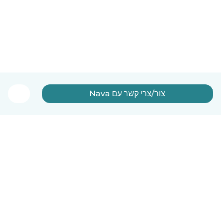
צור/צרי קשר עם Nava
עברית
איך זה עובד
עזרה
תנאים ופרטיות
מחירון
פרטי החברה