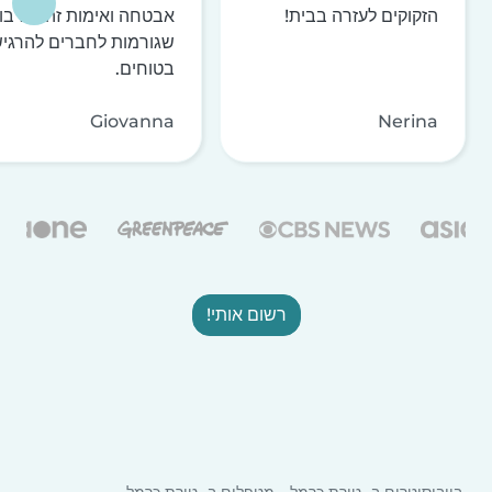
הזקוקים לעזרה בבית!
אבטחה ואימות זהות רבו
שגורמות לחברים להרגי
בטוחים.
Giovanna
Nerina
רשום אותי!
בייביסיטרים ב- טירת כרמל
מטפלים ב- טירת כרמל