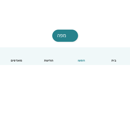
מפה
בית
חפשו
הודעות
מועדפים
עברית
איך זה עובד
עזרה
תנאים ופרטיות
מחירון
פרטי החברה
Babysits לעבודה
סטנדרטים קהילתיים