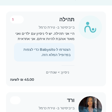
תהילה
1
בייביסיטר ב- טירת כרמל
היי אני תהילה. יש לי ניסיון עם ילדים ואני
מאוד אוהבת להיות איתם. אני אחראית
סבלנית ואוהבת לשחק, לצחוק ולעזור
במה שצריך. חשוב לי שהילדים ירגישו
הצטרפו ל-Babysits כדי לצפות
בנוח ושיהיה להם כיף ובטוח איתי. אני
בפרופיל המלא הזה.
תמיד..
ניסיון: > שנתיים
ורד
בייביסיטר ב- טירת כרמל