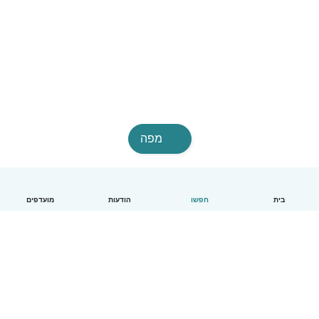
מפה
בית
חפשו
הודעות
מועדפים
עברית
איך זה עובד
עזרה
תנאים ופרטיות
מחירון
פרטי החברה