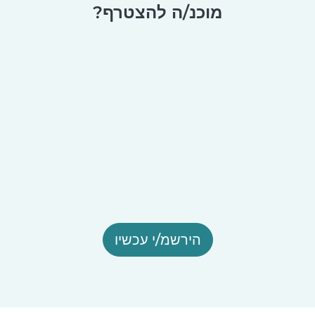
מוכנ/ה להצטרף?
הירשמ/י עכשיו