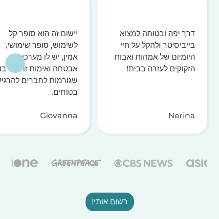
דרך יפה ובטוחה למצוא
יישום זה הוא סופר קל
בייביסיטר ולהקל על חיי
לשימוש, סופר שימושי,
היומיום של אמהות ואבות
אמין, יש לו מערכות
הזקוקים לעזרה בבית!
אבטחה ואימות זהות רבו
שגורמות לחברים להרגי
בטוחים.
Giovanna
Nerina
רשום אותי!