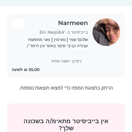
Narmeen
בייביסיטר ב- ‘Ein Naqūbā
שלום! שמי [ נארמין ] ואני מחפשת
עבודה כביבי סיטר באזור עין חימד /
ירושלים. אני אוהבת לטפל בילדים ויש לי
סבלנות ואנרגיה גבוהה. אשמח אם
ניסיון: <שנה אחת
העבודה עדיין פנויה ואוכל להיפגש לשיחה
קצרה. תודה..
הרחק בתצוגת המפה כדי למצוא תוצאות נוספות.
אין בייביסיטר מתאימ/ה בשכונה
שלך?