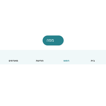
מפה
בית
חפשו
הודעות
מועדפים
עברית
איך זה עובד
עזרה
תנאים ופרטיות
מחירון
פרטי החברה