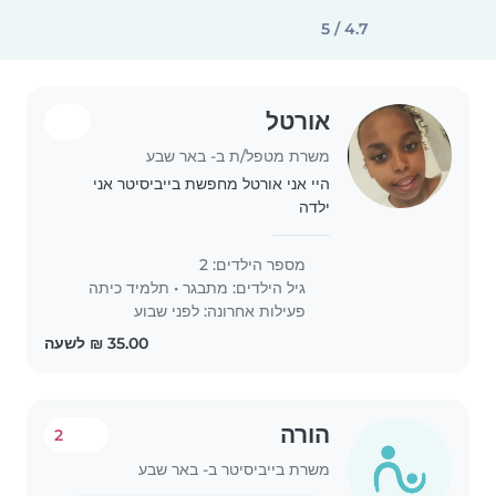
4.7 / 5
אורטל
משרת מטפל/ת ב- באר שבע
היי אני אורטל מחפשת בייביסיטר אני
ילדה
חרוצה,אחראית,מתנדבת,משוררת,בעיקר
אכפתית אני אשמח שתקבלו אני בת 14
מספר הילדים: 2
שרק התחילה את הלימודים וכבר אני
גיל הילדים:
מתבגר
•
תלמיד כיתה
רוצה לעבוד כי אני רוצה להיות אחראית
פעילות אחרונה: לפני שבוע
יותר אז..
הורה
2
משרת בייביסיטר ב- באר שבע