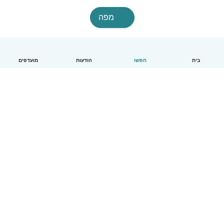
מפה
בית
חפשו
הודעות
מועדפים
עברית
איך זה עובד
עזרה
תנאים ופרטיות
מחירון
פרטי החברה
Babysits לעבודה
סטנדרטים קהילתיים
© Babysits B.V.