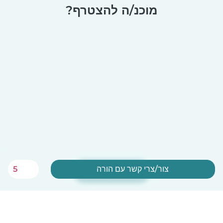
מוכנ/ה להצטרף?
צור/צרי קשר עם הורה
5
הירשמ/י עכשיו
Babysits הוא חינם לבייביסיטריות!