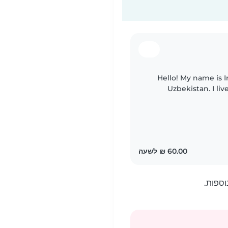
Hello! My name is I
Uzbekistan. I li
Netanya, Herzliya
וספות.