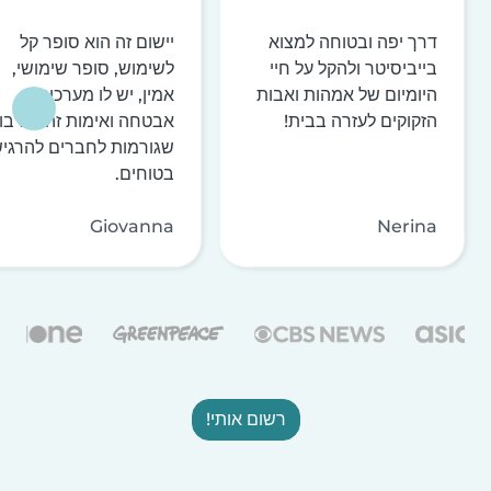
דרך יפה ובטוחה למצוא
יישום זה הוא סופר קל
בייביסיטר ולהקל על חיי
לשימוש, סופר שימושי,
היומיום של אמהות ואבות
אמין, יש לו מערכות
הזקוקים לעזרה בבית!
אבטחה ואימות זהות רבו
שגורמות לחברים להרגי
בטוחים.
Giovanna
Nerina
רשום אותי!