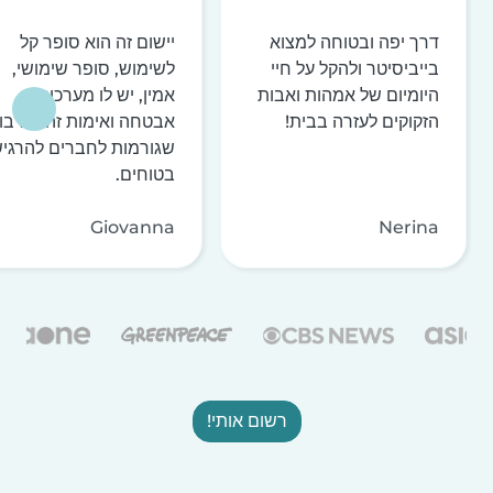
דרך יפה ובטוחה למצוא
יישום זה הוא סופר קל
בייביסיטר ולהקל על חיי
לשימוש, סופר שימושי,
היומיום של אמהות ואבות
אמין, יש לו מערכות
הזקוקים לעזרה בבית!
אבטחה ואימות זהות רבו
שגורמות לחברים להרגי
בטוחים.
Giovanna
Nerina
רשום אותי!