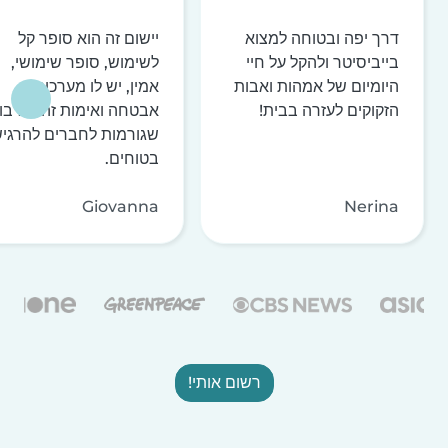
דרך יפה ובטוחה למצוא
יישום זה הוא סופר קל
בייביסיטר ולהקל על חיי
לשימוש, סופר שימושי,
היומיום של אמהות ואבות
אמין, יש לו מערכות
הזקוקים לעזרה בבית!
אבטחה ואימות זהות רבו
שגורמות לחברים להרגי
בטוחים.
Giovanna
Nerina
רשום אותי!