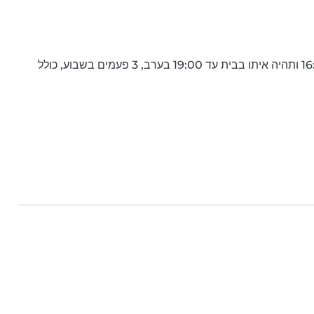
צריכים בייביסיטר שתוציא את הילד בן  4 מהגן בסביבות 16:00 ותהיה איתו בבית עד 19:00 בערב, 3 פעמים בשבוע, כולל 