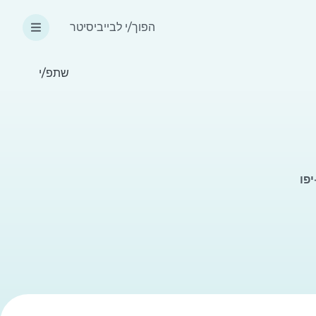
הפוך/י לבייביסיטר
שתפ/י
פו