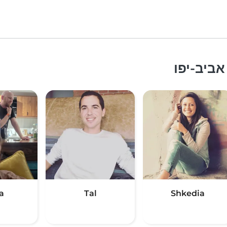
ביב-יפו
a
Tal
Shkedia