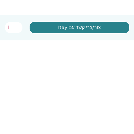
צור/צרי קשר עם Itay
1
עברית
איך זה עובד
עזרה
תנאים ופרטיות
מחירון
פרטי החברה
Babysits לעבודה
סטנדרטים קהילתיים