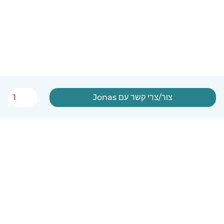
צור/צרי קשר עם Jonas
1
עברית
איך זה עובד
עזרה
תנאים ופרטיות
מחירון
פרטי החברה