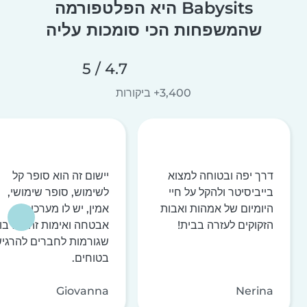
Babysits היא הפלטפורמה
שהמשפחות הכי סומכות עליה
4.7 / 5
3,400+ ביקורות
דרך יפה ובטוחה למצוא
יישום זה הוא סופר קל
בייביסיטר ולהקל על חיי
לשימוש, סופר שימושי,
היומיום של אמהות ואבות
אמין, יש לו מערכות
הזקוקים לעזרה בבית!
אבטחה ואימות זהות רבו
שגורמות לחברים להרגי
בטוחים.
Giovanna
Nerina