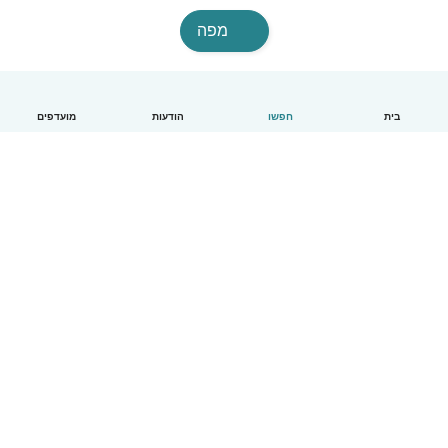
מפה
בית
חפשו
הודעות
מועדפים
עברית
איך זה עובד
עזרה
תנאים ופרטיות
מחירון
פרטי החברה
Babysits לעבודה
סטנדרטים קהילתיים
© Babysits B.V.