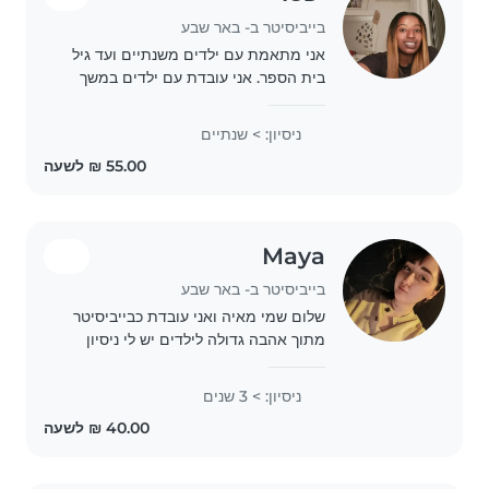
בייביסיטר ב- באר שבע
אני מתאמת עם ילדים משנתיים ועד גיל
בית הספר. אני עובדת עם ילדים במשך
שנתיים. אני שוחה עם ילדים, קוראת להם
סיפורים, משחקת איתם ומשלבת
ניסיון: > שנתיים
פעילויות יצירתיות כמו ציור. אני אוהבת
לטפל בחיות..
Maya
בייביסיטר ב- באר שבע
שלום שמי מאיה ואני עובדת כבייביסיטר
מתוך אהבה גדולה לילדים יש לי ניסיון
בטיפול בילדים בגילאים שונים ואני
מאמינה שחשוב ליצור עבורם סביבה חמה
ניסיון: > 3 שנים
בטוחה ותומכת שבה כל ילד מרגיש
שמקשיבים לו..