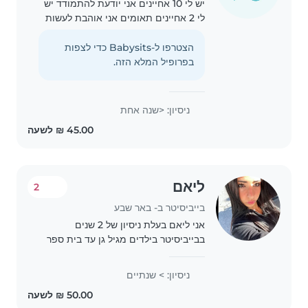
יש לי 10 אחיינים אני יודעת להתמודד יש
לי 2 אחיינים תאומים אני אוהבת לעשות
יצירות אין לי בעיה בלנקות את הבית אני
יכולה לפעמים להכין פנקייקים
הצטרפו ל-Babysits כדי לצפות
בפרופיל המלא הזה.
ניסיון: <שנה אחת
ליאם
2
בייביסיטר ב- באר שבע
אני ליאם בעלת ניסיון של 2 שנים
בבייביסיטר בילדים מגיל גן עד בית ספר
יסודי. אני מדברת אנגלית ועברית שוטף
והייתי שמחה לעזור לכם עם ילדים, בין
ניסיון: > שנתיים
אם זה בסיוע בשיעורי בית, פעילויות
יצירתיות..