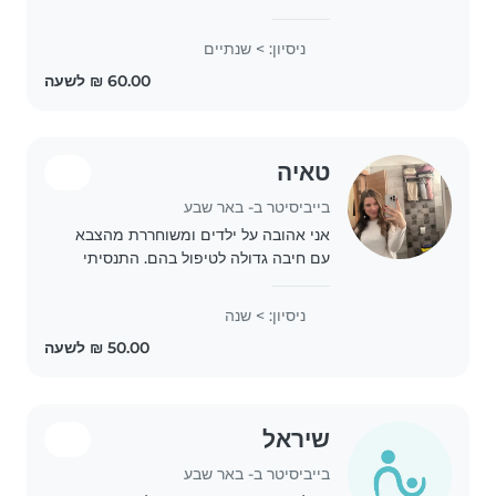
children, I worked as a nanny
and I also have younger sisters
ניסיון: > שנתיים
and nephews whom I often
looked after. I know Ukrainian,
Russian,..
טאיה
בייביסיטר ב- באר שבע
אני אהובה על ילדים ומשוחררת מהצבא
עם חיבה גדולה לטיפול בהם. התנסיתי
במשחק, ציור ויצירה בגן ילדים ומאוד
אוהבת לעז
ניסיון: > שנה
שיראל
בייביסיטר ב- באר שבע