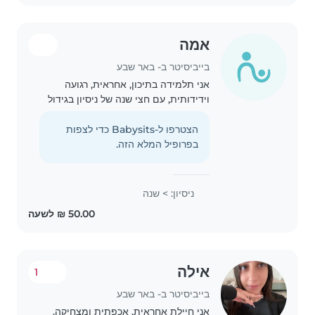
אמה
בייביסיטר ב- באר שבע
אני תלמידה בתיכון, אחראית, רגועה
וידידותית, עם חצי שנה של ניסיון בגידול
ילדים. אני אוהבת לצייר, לקרוא, ליצור
מוזיקה ולשחק עם הילדים. אני נוחה עם
הצטרפו ל-Babysits כדי לצפות
חיות מחמד, בישול, מטלות בית וסיוע
בפרופיל המלא הזה.
בשיעורי..
ניסיון: > שנה
אילה
1
בייביסיטר ב- באר שבע
אני חיילת אחראית, אכפתית ומצחיקה.