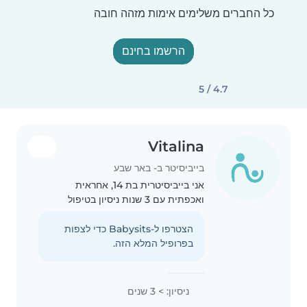
כל החברים משלימים אימות מזהה חובה
הרשמו בחינם
4.7 / 5
Vitalina
בייביסיטר ב- באר שבע
אני בייביסיטרית בת 14, אחראית
ואכפתית עם 3 שנות ניסיון בטיפול
בילדים בגיל גן ובית ספר. אני אוהבת
לעבוד עם ילדים, לעזור בשיעורי בית,
הצטרפו ל-Babysits כדי לצפות
לבשל ולעזור גם בעבודות בית קלות.
בפרופיל המלא הזה.
דוברת אנגלית, עברית,..
ניסיון: > 3 שנים