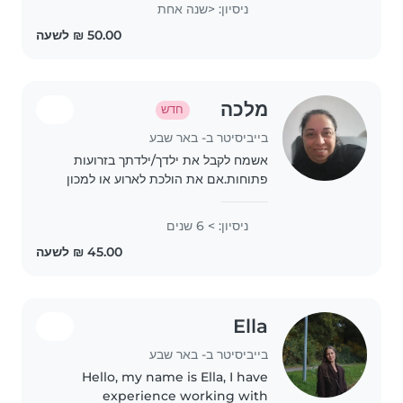
לשחק איצם כל מה שצריך, ואני יודעת
ניסיון: <שנה אחת
לבשל מעולה ועוד שפות זה כבר בןנוס.
לא..
מלכה
חדש
בייביסיטר ב- באר שבע
אשמח לקבל את ילדך/ילדתך בזרועות
פתוחות.אם את הולכת לארוע או למכון
הכושר בערב או רוצה קצת לנוח או סתם
לצאת
ניסיון: > 6 שנים
Ella
בייביסיטר ב- באר שבע
Hello, my name is Ella, I have
experience working with