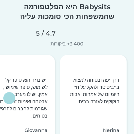
Babysits היא הפלטפורמה
שהמשפחות הכי סומכות עליה
4.7 / 5
3,400+ ביקורות
דרך יפה ובטוחה למצוא
יישום זה הוא סופר קל
בייביסיטר ולהקל על חיי
לשימוש, סופר שימושי,
היומיום של אמהות ואבות
אמין, יש לו מערכות
הזקוקים לעזרה בבית!
אבטחה ואימות זהות רבו
שגורמות לחברים להרגי
בטוחים.
Giovanna
Nerina