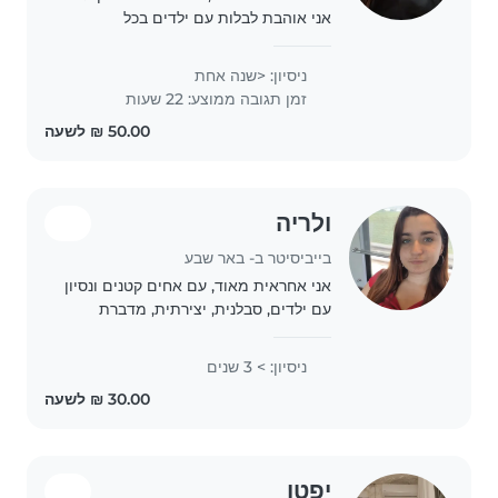
אני אוהבת לבלות עם ילדים בכל
הגילאים, ויש לי כישורים רבים כמו ציור,
קריאה, שפה, יצירה, מוזיקה ומשחקים.
ניסיון: <שנה אחת
אני מחזיקה בתעודת ראשון עזרה, וניידת
זמן תגובה ממוצע: 22 שעות
עם חיות..
ולריה
בייביסיטר ב- באר שבע
אני אחראית מאוד, עם אחים קטנים ונסיון
עם ילדים, סבלנית, יצירתית, מדברת
רוסית ועברית שוטף, מוכנה גם להוציא
כלבים לטיול. זמינה לרוב בשעות אחר
ניסיון: > 3 שנים
הצהריים וערב, גרה בבאר שבע וזמינה רק
לעיר..
יפטו