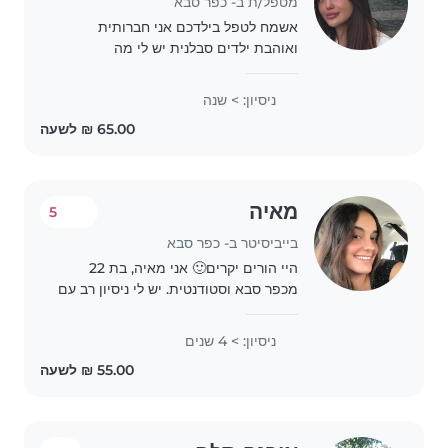
מטפל/ת ב- כפר סבא
אשמח לטפל בילדכם אני חברותית
ואוהבת ילדים סבלנית יש לי מה
איכפתיות יש לי נסיון עם ילדים עבדתי
בגן וגם יש לי נסיון מחוץ לגן שעבדתי
ניסיון: > שנה
מאיה
5
בייביסיטר ב- כפר סבא
היי הורים יקרים🙂 אני מאיה, בת 22
מכפר סבא וסטודנטית. יש לי ניסיון רב עם
ילדים מכל הגילאים – עבדתי בגן ילדים,
בצהרון והדרכתי במחנות קיץ. אני
ניסיון: > 4 שנים
בייביסיטר אחראית, מסורה ואוהבת
ילדים, ואשמח..