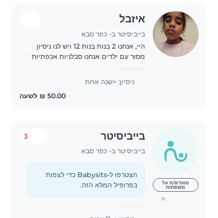
איזבל
בייביסיטר ב- כפר סבא
היי, אנחנו 2 בנות בנות 12 ויש לנו ניסיון
מסור עם ילדים אנחנו סבלניות אכפתיות
ומסורןת נוכל: לעזור קצת בבית, לטייל,
לשחק, לקחת אותם מהגן, ובעיקר להנות
ניסיון: <שנה אחת
איתם אנחנו גרות בכפר סבא ואנחנו..
בייביסיטר
3
בייביסיטר ב- כפר סבא
הצטרפו ל-Babysits כדי לצפות
מועדפ/ת על
בפרופיל המלא הזה.
משפחות
(1)