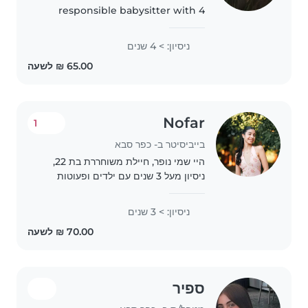
responsible babysitter with 4
years of experience caring for
toddlers, preschoolers,
ניסיון: > 4 שנים
gradeschoolers, and teenagers.
I'm comfortable with pets,
cooking, and..
Nofar
1
בייביסיטר ב- כפר סבא
היי שמי נופר, חיילת משוחררת בת 22,
ניסיון מעל 3 שנים עם ילדים ופעוטות
מגיל שנה וחצי (בייביסיטר, שיעורים
פרטיים וכו). אחראית, מסורה, פתוחה
ניסיון: > 3 שנים
ומקבלת. מתחברת עם ילדים בקלות.
זמינה לרוב..
ספיר