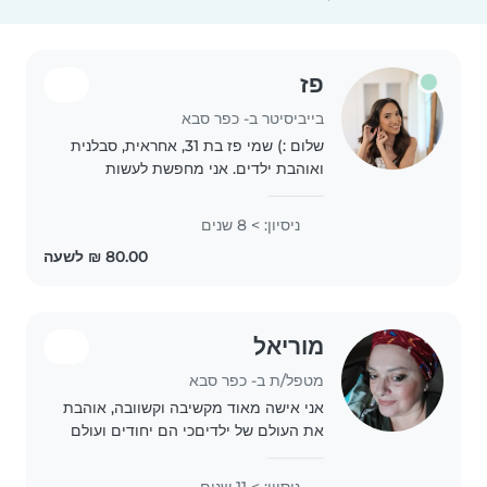
פז
בייביסיטר ב- כפר סבא
שלום :) שמי פז בת 31, אחראית, סבלנית
ואוהבת ילדים. אני מחפשת לעשות
בייביסיטר בשעות גמישות ומתאימה את
עצמי לצורכי המשפחה. חשוב לי ליצור
ניסיון: > 8 שנים
לילדים סביבה נעימה, בטוחה ומהנה,
ולהעניק להורים..
מוריאל
מטפל/ת ב- כפר סבא
אני אישה מאוד מקשיבה וקשוובה, אוהבת
את העולם של ילדיםכי הם יחודים ועולם
שלם. יש לי 2 ילדים נשאוים ועוד אחד עוד
לא. אני עובדת בגן ילדים עיריית רעננה
ניסיון: > 11 שנים