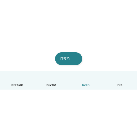
מפה
בית
חפשו
הודעות
מועדפים
עברית
איך זה עובד
עזרה
תנאים ופרטיות
מחירון
פרטי החברה