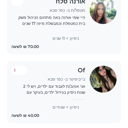
אורנה סלח
מטפל/ת ב- כפר סבא
היי שמי אורנה באה מתחום הניהול משק
בית כמטפלת וכמבשלת מיזה 17 שנים
אמינה ומסורה ומאוד אוהבת ילדים לא
מעשנת וכמובן שניידת כיום מטפלת
ניסיון: > 11 שנים
בתאומים ברעננה וכמבשלת עם המלצות
חמות אשמח לתת שרות..
Of
1
בייביסיטר ב- כפר סבא
אני אוהב/ת לעבוד עם ילדים, ויש לי 2
שנות ניסיון בגידול ילדים, בעיקר עם
תינוקות, גיל הגן, וילדי בית ספר. אני
בוגרת תיכון. אני גם בעלת ניסיון עם
ניסיון: > שנתיים
ילדים בעלי צרכים מיוחדים, כולל
הפרעת..