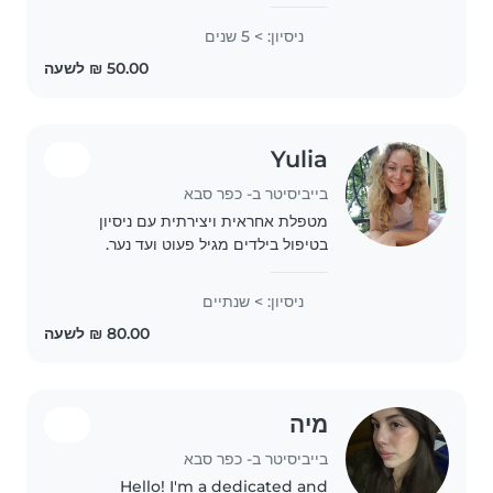
ארוחות חמות ואוכל בייתי לילדים.
מעוניית במשמרות בביתכם ואוכל להגיע
ניסיון: > 5 שנים
עם הרכב.
Yulia
בייביסיטר ב- כפר סבא
מטפלת אחראית ויצירתית עם ניסיון
בטיפול בילדים מגיל פעוט ועד נער.
עברית ורוסית ברמה שוטפת. נהנית
ליצור,לטייל, להכין פעילויות ולסייע
ניסיון: > שנתיים
בשיעורי הבית. מגיעה לביתכם וחיבה
מיוחדת לחיות מחמד
מיה
בייביסיטר ב- כפר סבא
Hello! I'm a dedicated and