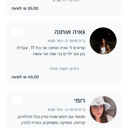
כבר 5 שנים. ילד צריך סמכות והדרכה..
גאיה אוחנה
בייביסיטר ב- כפר סבא
קוראים לי גאיה אוחנה אני בת 17 , עובדת
בגן עם ילדים בני שנה אני עושה
בייביסיטר לכל הגילאים בעיקר בערב
ושעות הלילה❤️ באיזור כפר סבא , אני
ניסיון: <שנה אחת
לוקחת 45 שקל לשעה
רומי
בייביסיטר ב- כפר סבא
מנוסה עם חמש שנות נסיון בכל הגילאים,
קוראת, מוסיקה ומשחקים. נהנית להכין