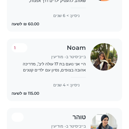
שאוהב להעסיק ילדים דרך אמנות,
משחקים ופעילות גופנית. אני אחראי,
דייקן ומחויב להבטיח סביבה בטוחה
ניסיון: > 6 שנים
ומהנה לילדים שלכם. אשמח לעמוד
לרשותכם!"
Noam
1
בייביסיטר ב- מודיעין
היי אני נועם בת 17 עולה ליב’, מדריכה
אהובה בצופים, נסיון עם ילדים קטנים
ובוגרים! מצטיינת בלימודים, עוזרת
בשיעורי בית ומכינה לשנה הבאה
ניסיון: > 4 שנים
בלימודים, דוברת אנגלית, מבשלת ואופה.
זמינה לבייבסטר..
טוהר
בייביסיטר ב- מודיעין