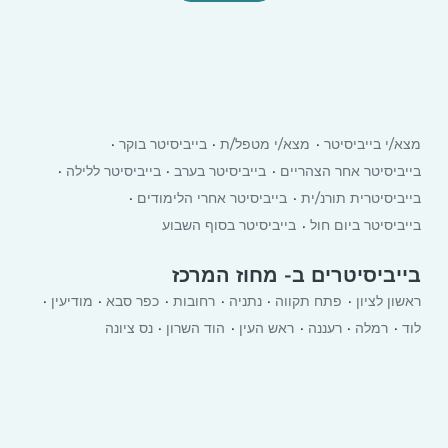
מצא/י בייביסיטר
מצא/י מטפל/ת
בייביסיטר בוקר
בייביסיטר אחר הצהריים
בייביסיטר בערב
בייביסיטר ללילה
בייביסיטרית תורנ/ית
בייביסיטר אחרי הלימודים
בייביסיטר ביום חול
בייביסיטר בסוף השבוע
בייביסיטרים ב- מחוז המרכז
ראשון לציון
פתח תקווה
נתניה
רחובות
כפר סבא
מודיעין
לוד
רמלה
רעננה
ראש העין
הוד השרון
נס ציונה