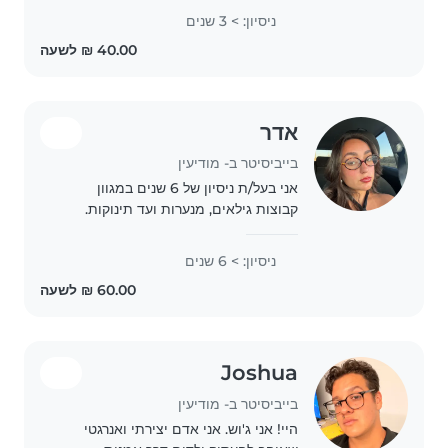
הצהריים (לומדת בתיכון) עובדת בגן
ניסיון: > 3 שנים
ילדים ובנוסף יש לי גם אח קטן ככה שיש
לי ניסיון..
אדר
בייביסיטר ב- מודיעין
אני בעל/ת ניסיון של 6 שנים במגוון
קבוצות גילאים, מנערות ועד תינוקות.
בעל/ת יכולת טובה בעזרה בשיעורי בית
ובבישול. אני אוהב/ת לצייר, לנגן וליצור
ניסיון: > 6 שנים
פעילויות יצירתיות שימנעו משעמם.
אשמח..
Joshua
בייביסיטר ב- מודיעין
היי! אני ג'וש. אני אדם יצירתי ואנרגטי