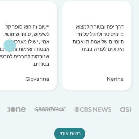
דרך יפה ובטוחה למצוא
יישום זה הוא סופר קל
בייביסיטר ולהקל על חיי
לשימוש, סופר שימושי,
היומיום של אמהות ואבות
אמין, יש לו מערכות
הזקוקים לעזרה בבית!
אבטחה ואימות זהות רבו
שגורמות לחברים להרגי
בטוחים.
Giovanna
Nerina
רשום אותי!