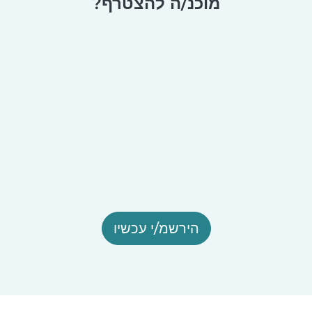
מוכנ/ה להצטרף?
הירשמ/י עכשיו