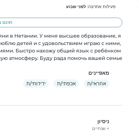
פעילות אחרונה:
לפני שבוע
תרגם א
яни в Нетании. У меня высшее образование, я 
юблю детей и с удовольствием играю с ними, 
иями. Быстро нахожу общий язык с ребёнком 
ую атмосферу. Буду рада помочь вашей семье!
מאפיינים
אחראי/ת
אכפתי/ת
ידידותי/ת
ניסיון
> שנתיים