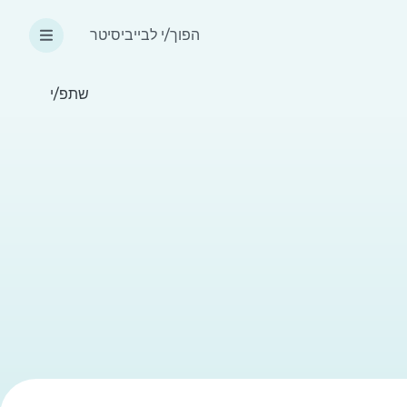
הפוך/י לבייביסיטר
שתפ/י