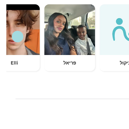
יקול
פריאל
Elli