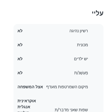
עליי
רשיון נהיגה
לא
מכונית
לא
יש ילדים
לא
מְעַשֵׁנ/ת
לא
מיקום השמרטפות מועדף
אצל המשפחה
אוקראינית
אנגלית
שפות שאני מדבר/ת