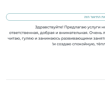
ת התיאור הזה
Здравствуйте! Предлагаю услуги н
ответственная, добрая и внимательная. Очень л
читаю, гуляю и занимаюсь развивающими занят
и создаю спокойную, тёпл