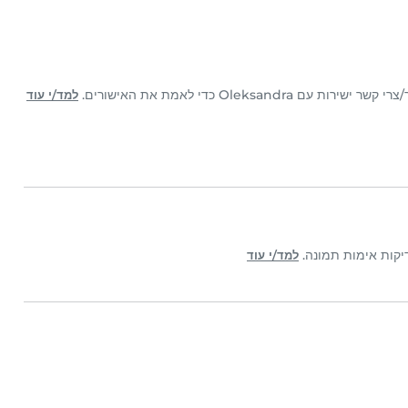
למד/י עוד
למד/י עוד