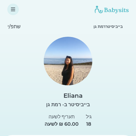
שתפ/י
בייביסיטררמת גן
Eliana
בייביסיטר ב- רמת גן
גיל
תעריף לשעה
18