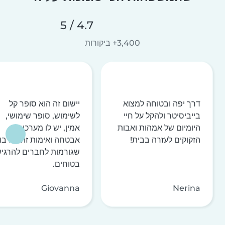
4.7 / 5
3,400+ ביקורות
דרך יפה ובטוחה למצוא
יישום זה הוא סופר קל
בייביסיטר ולהקל על חיי
לשימוש, סופר שימושי,
היומיום של אמהות ואבות
אמין, יש לו מערכות
הזקוקים לעזרה בבית!
אבטחה ואימות זהות רבו
שגורמות לחברים להרגי
בטוחים.
Giovanna
Nerina