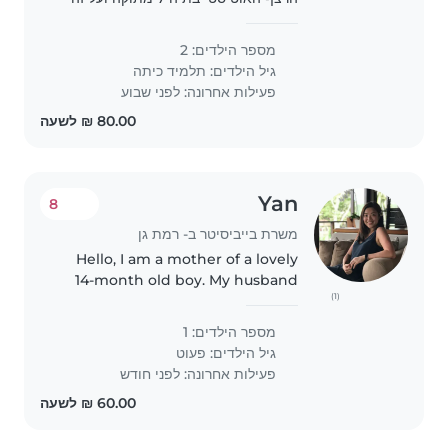
לתקופת החופש הגדול. עליה להיות בעלת
ניסיון בעבודה עם ילדים על הרצף
מספר הילדים: 2
האוטיסטי
גיל הילדים:
תלמיד כיתה
פעילות אחרונה: לפני שבוע
Yan
8
משרת בייביסיטר ב- רמת גן
Hello, I am a mother of a lovely
14-month old boy. My husband
(1)
and I work from home and we'd
like to have a babysitter to take
מספר הילדים: 1
care of our son during the
גיל הילדים:
פעוט
afternoon few times a week...
פעילות אחרונה: לפני חודש