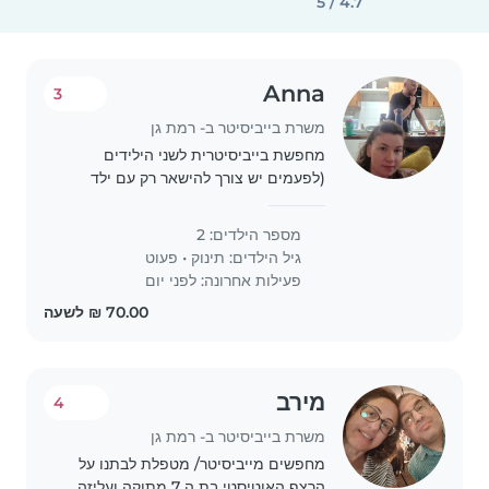
4.7 / 5
Anna
3
משרת בייביסיטר ב- רמת גן
מחפשת בייביסיטרית לשני הילידים
(לפעמים יש צורך להישאר רק עם ילד
אחד) לפעם בשבוע בשעות הערב
מספר הילדים: 2
גיל הילדים:
תינוק
•
פעוט
פעילות אחרונה: לפני יום
מירב
4
משרת בייביסיטר ב- רמת גן
מחפשים מייביסיטר/ מטפלת לבתנו על
הרצף האוטיסטי בת ה 7 מתוקה ועליזה