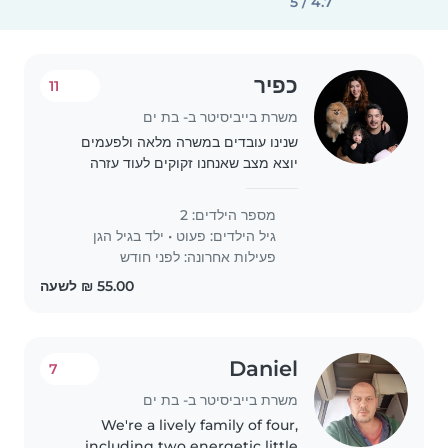
4.7 / 5
כפיר
11
משרת בייביסיטר ב- בת ים
שנינו עובדים במשרה מלאה ולפעמים
יוצא מצב שאנחנו זקוקים לעוד עזרה
בשביל להוציא את הבנות שלנו מהגן לרוב
אנחנו מסתדרים אך לפעמים יש התקלות
מספר הילדים: 2
שצריך את העזרה של מטפלת /
גיל הילדים:
פעוט
•
ילד בגיל הגן
בייביסיטרית הבנות..
פעילות אחרונה: לפני חודש
Daniel
7
משרת בייביסיטר ב- בת ים
We're a lively family of four,
including two energetic little