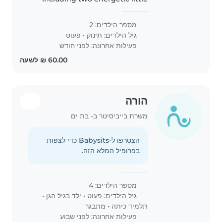
ones, a baby and a toddler, who
love to laugh and play. We're
מספר הילדים: 2
looking for a caring and fun-
גיל הילדים:
תינוק
•
פעוט
loving babysitter, nanny, or..
פעילות אחרונה: לפני חודש
הורה
משרת בייביסיטר ב- בת ים
הצטרפו ל-Babysits כדי לצפות
בפרופיל המלא הזה.
מספר הילדים: 4
גיל הילדים:
פעוט
•
ילד בגיל הגן
•
תלמיד כיתה
•
מתבגר
פעילות אחרונה: לפני שבוע