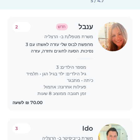
4.7 / 5
ענבל
2
חדש
משרת מטפל/ת ב- הרצליה
מחפשת לבוס שלי עזרה לאשתו עם 3
נסיכות. הסעה לחוגים וחזרה, עזרה
בבישול, סידור הבית קצת, שיעורי בית וכו..
אמא אפרת חייבת עזרה 🩷 חייבת רישיון
מספר הילדים: 3
ורכב!!
גיל הילדים:
ילד בגיל הגן
•
תלמיד
כיתה
•
מתבגר
פעילות אחרונה: אתמול
זמן תגובה ממוצע: 8 שעות
Ido
3
משרת בייביסיטר ב- הרצליה