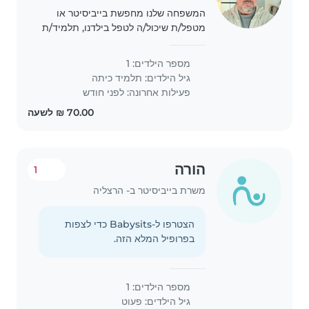
המשפחה שלנו מחפשת בייביסיטר או
מטפל/ת שיכול/ה לטפל בילדנו, תלמיד/ת
כיתה יסודית, עם אוטיזם. ילדנו הוא/הי
נמרץ/ת, פטפטני/ת ומצחיק/ה. אנחנו
מספר הילדים: 1
מחפשים משגיח/ת חם/ה לב שיכול/ה
גיל הילדים:
תלמיד כיתה
לטפל בילדנו..
פעילות אחרונה: לפני חודש
הורה
1
משרת בייביסיטר ב- הרצליה
הצטרפו ל-Babysits כדי לצפות
בפרופיל המלא הזה.
מספר הילדים: 1
גיל הילדים:
פעוט