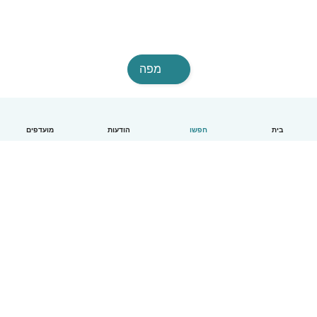
מפה
בית
חפשו
הודעות
מועדפים
עברית
איך זה עובד
עזרה
תנאים ופרטיות
מחירון
פרטי החברה
Babysits לעבודה
סטנדרטים קהילתיים