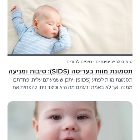
טיפים לבייביסיטרים • טיפים להורים
תסמונת מוות בעריסה (SIDS): סיבות ומניעה
תסמונת מוות לפתע (SIDS): יתכן ששמעתם עליה, פחדתם
ממנה, אך לא באמת ידעתם מה היא וכיצד ניתן להפחית את
הסיכון. מסיבה זו, החלטנו להזמין רופא ילדים ניאונטולוג
העובד בבית חולים הצרפתי ליולדות כדי לדבר על זה איתנו,
כך שתדעו יותר על התסמונת הזו.