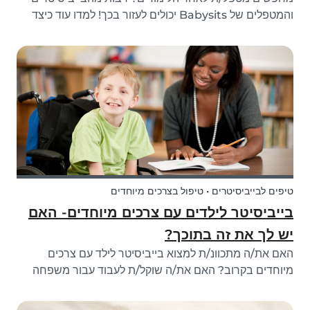
והמטפלים של Babysits יכולים לעזור בכך! למדו עוד כיצד
בייביסיטרים ומטפלים יכולים לענות על הצרכים שלכם בשעות
שאחר הלימודים ומצאו הבייביסיטר המושלמ/ת עבורך.
טיפים לבייביסיטרים • טיפול בצרכים מיוחדים
בייביסיטר לילדים עם צרכים מיוחדים- האם
יש לך את זה בתוכך?
האם את/ה מתכוונ/ת למצוא בייביסיטר לילד עם צרכים
מיוחדים בקרוב? האם את/ה שוקל/ת לעבוד עבור משפחה
שמחפשת בייביסיטר לילד בעל צרכים מיוחדים? וודא/י
שאת/ה מוכנ/ה ותדע/י למה לצפות!