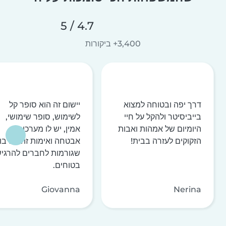
4.7 / 5
3,400+ ביקורות
דרך יפה ובטוחה למצוא
יישום זה הוא סופר קל
בייביסיטר ולהקל על חיי
לשימוש, סופר שימושי,
היומיום של אמהות ואבות
אמין, יש לו מערכות
הזקוקים לעזרה בבית!
אבטחה ואימות זהות רבו
שגורמות לחברים להרגי
בטוחים.
Giovanna
Nerina