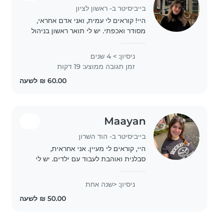
בייביסיטר ב- ראשון לציון
היי! קוראים לי עמית, ואני אדם אחראי,
מסודר ואכפתי. יש לי תואר ראשון בניהול
משאבי אנוש ואני מנהלת עסק משלי, מה
שלימד אותי להיות אמינה, יסודית ולנהל
ניסיון: > 4 שנים
אחריות ומשימות בצורה טובה. אני
זמן תגובה ממוצע: 19 דקות
באמת..
Maayan
בייביסיטר ב- הוד השרון
היי, קוראים לי מעיין. אני אחראית,
סבלנית ואוהבת לעבוד עם ילדים. יש לי
גישה טובה לילדים ואני נהנית לשחק
איתם, לעזור להם בפעילויות שונות
ניסיון: <שנה אחת
ולדאוג להם בסביבה בטוחה ונעימה. אני
מסודרת, אמינה..