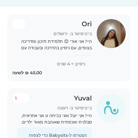
Ori
בייביסיטר ב- ירושלים
היי! אני אורי 😊 תלמידת תיכון ומדריכה
בצופים, עם ניסיון בהדרכה ובעבודה עם
ילדים בגילאים שונים. אני אחראית,
סבלנית, אכפתית ויודעת ליצור קשר טוב
ניסיון: > 4 שנים
עם ילדים. חשוב לי שהילדים ירגישו בנוח,..
Yuval
1
בייביסיטר ב- רעננה
היי! אני יובל ואני בכיתה ט אני אחראית,
סבלנית ואכפתית שאוהבת מאוד ילדים.
אני נהנית לשחק איתם, ליצור, לקרוא
סיפורים ולעזור להם להעביר את הזמן
הצטרפו ל-Babysits כדי לצפות