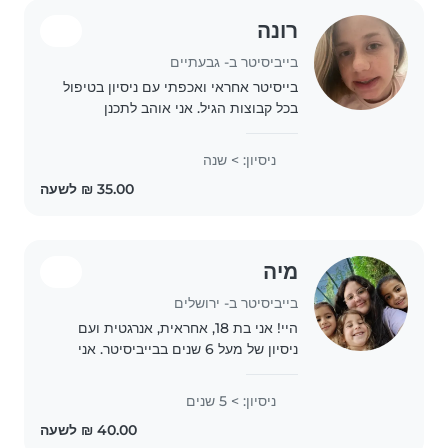
רונה
בייביסיטר ב- גבעתיים
בייסיטר אחראי ואכפתי עם ניסיון בטיפול
בכל קבוצות הגיל. אני אוהב לתכנן
פעילויות יצירתיות, לקרוא ולנגן עם
הילדים. מרגיש בנוח עם חיות מחמד,
ניסיון: > שנה
בישול וסיוע בשיעורי הבית. זמין לביקורים
בביתכם..
מיה
בייביסיטר ב- ירושלים
היי! אני בת 18, אחראית, אנרגטית ועם
ניסיון של מעל 6 שנים בבייביסיטר. אני
מאוד אוהבת ילדים ומתחברת אליהם
בקלות. יש לי רישיון ורכב צמוד, ככה שאני
ניסיון: > 5 שנים
מגיעה וחוזרת עצמאית. אני דוברת
אנגלית..