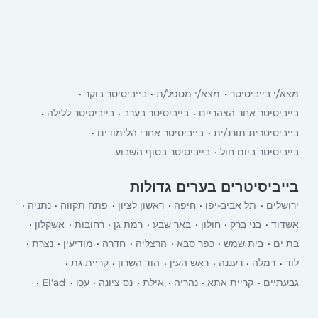
מצא/י בייביסיטר
מצא/י מטפל/ת
בייביסיטר בוקר
בייביסיטר אחר הצהריים
בייביסיטר בערב
בייביסיטר ללילה
בייביסיטרית תורנ/ית
בייביסיטר אחרי הלימודים
בייביסיטר ביום חול
בייביסיטר בסוף השבוע
בייביסיטרים בערים גדולות
ירושלים
תל אביב-יפו
חיפה
ראשון לציון
פתח תקווה
נתניה
אשדוד
בני ברק
חולון
באר שבע
רמת גן
רחובות
אשקלון
בת ים
בית שמש
כפר סבא
הרצליה
חדרה
מודיעין
נצרת
לוד
רמלה
רעננה
ראש העין
הוד השרון
קריית גת
גבעתיים
קריית אתא
‏נהריה
אילת
נס ציונה
עכו
El‘ad
יבנה
רמת השרון
כרמיאל
עפולה
טבריה