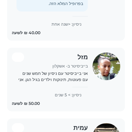
בכיף ובבטחה. חשוב לי ליצור לילדים
בפרופיל המלא הזה.
תחושת..
ניסיון: <שנה אחת
מזל
בייביסיטר ב- אשקלון
אני בייביסיטר עם ניסיון של חמש שנים
עם פעוטות, תינוקות וילדים בגיל הגן. אני
אחראית וסבלנית עם חוש הומור והכשרה
מקצועית. מוסיקה, משחקים וציור הם
ניסיון: > 5 שנים
חלק מהחוויה שאני מציעה לילדים.
מהיום..
עמית