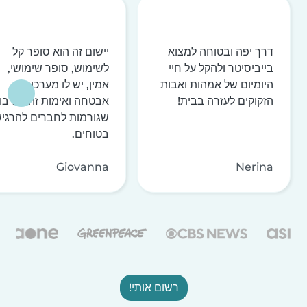
דרך יפה ובטוחה למצוא
יישום זה הוא סופר קל
בייביסיטר ולהקל על חיי
לשימוש, סופר שימושי,
היומיום של אמהות ואבות
אמין, יש לו מערכות
הזקוקים לעזרה בבית!
אבטחה ואימות זהות רבו
שגורמות לחברים להרגי
בטוחים.
Giovanna
Nerina
רשום אותי!