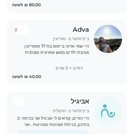
Adva
2
בייביסיטר ב- מודיעין
היי שמי אדוה בייפוס בת 17 ממודיעין
אוהבת ילדים ממש אחראית וסבלנית
יכולה לעשות בייביסיטר החל משעות אחר
הצהריים (לומדת בתיכון) עובדת בגן
ניסיון: > 3 שנים
ילדים ובנוסף יש לי גם אח קטן ככה שיש
לי ניסיון..
אביגיל
בייביסיטר ב- הרצליה
היי הורים, קוראים לי אביגיל אני בכיתה יב
בתיכון, בכיתת מצוינות ומנהיגות . אני
בעלת ניסיון רב עם ילדים . עבדתי עם