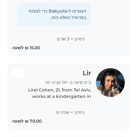
עברית שוטפת, אוהבת לצייר, לקרוא
ולחבר פעילויות יצירתיות ומשחקי חברה.
הצטרפו ל-Babysits כדי לצפות
אדיב, רגועה ואכפתית, ומעוניינת מאוד
בפרופיל המלא הזה.
לטפל בילדים..
ניסיון: > 3 שנים
Lir
בייביסיטר ב- תל אביב-יפו
Lirel Cohen, 21, from Tel Aviv,
works at a kindergarten in
Ramat Gan during the day, so I
am only available in the
ניסיון: > שנתיים
evenings. Responsible, loves
children, and is mobile.