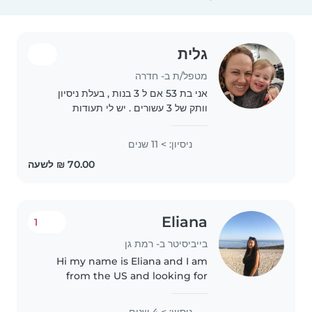
גלית
מטפל/ת ב- חדרה
אני בת 53 אם ל 3 בנות , בעלת ניסיון
וותק של 3 עשורים . יש לי תעודות
והכשרות כגון מטפלת סוג 1 וסוג 2 , ליווי
התפתחותי ועיסוי תינוקות, וריתמוזיקה .
ניסיון: > 11 שנים
אני אוהבת מאוד לטפל בתינוקות
ולהעניק..
Eliana
1
בייביסיטר ב- רמת גן
Hi my name is Eliana and I am
from the US and looking for
babysitting jobs before I start
Sherut Leumi in September. A
ניסיון: > 4 שנים