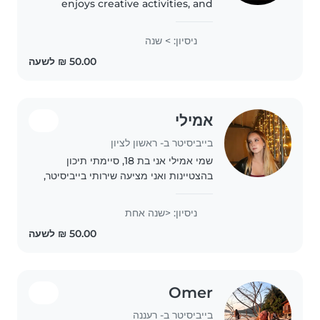
enjoys creative activities, and
always tries to make babysitting
fun and safe. 😊
ניסיון: > שנה
אמילי
בייביסיטר ב- ראשון לציון
שמי אמילי אני בת 18, סיימתי תיכון
בהצטיינות ואני מציעה שירותי בייביסיטר,
אשמח לעזור למשפחות באזור ואף
להעביר שיעורים פרטיים/לעזור בשיעורי
ניסיון: <שנה אחת
בית ולהכין ארוחות קלות במידת הצורך.
בזכות..
Omer
בייביסיטר ב- רעננה