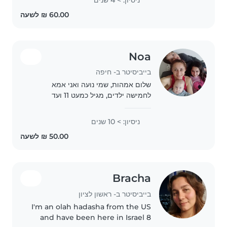
bit about me: ☑️I have lots
experience with children and
have..
Noa
בייביסיטר ב- חיפה
שלום אמהות, שמי נועה ואני אמא
לחמישה ילדים, מגיל כמעט 11 ועד
תאומים בני 11 חודשים. חוץ מהניסיון
האישי שלי עבדתי במשך שנתיים עם
ניסיון: > 10 שנים
ילדים מגיל לידה ועד 6. אני מעוניינת
לטפל בילד/ילדה/ילדים..
Bracha
בייביסיטר ב- ראשון לציון
I'm an olah hadasha from the US
and have been here in Israel 8