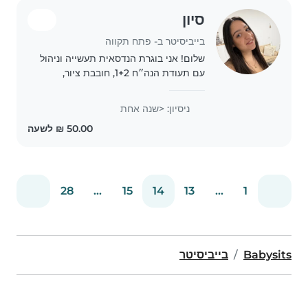
סיון
בייביסיטר ב- פתח תקווה
שלום! אני בוגרת הנדסאית תעשייה וניהול
עם תעודת הנה״ח 1+2, חובבת ציור,
מוזיקה ומשחקים. אני ידידותית, אכפתית
ואחראית, ומסוגלת לטפל בילדים מגיל
ניסיון: <שנה אחת
תינוקות ועד גיל גן. יש לי רכב ורכישת
נהיגה,..
28
...
15
14
13
...
1
Babysits
בייביסיטר