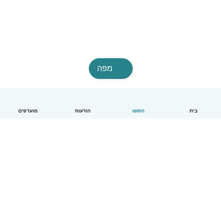
מפה
בית
חפשו
הודעות
מועדפים
עברית
איך זה עובד
עזרה
תנאים ופרטיות
מחירון
פרטי החברה
Babysits לעבודה
סטנדרטים קהילתיים