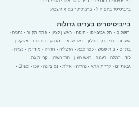
בייביסיטרית תורנ/ית
בייביסיטר אחרי הלימודים
בייביסיטר ביום חול
בייביסיטר בסוף השבוע
בייביסיטרים בערים גדולות
ירושלים
תל אביב-יפו
חיפה
ראשון לציון
פתח תקווה
נתניה
אשדוד
בני ברק
חולון
באר שבע
רמת גן
רחובות
אשקלון
בת ים
בית שמש
כפר סבא
הרצליה
חדרה
מודיעין
נצרת
לוד
רמלה
רעננה
ראש העין
הוד השרון
קריית גת
גבעתיים
קריית אתא
‏נהריה
אילת
נס ציונה
עכו
El‘ad
יבנה
רמת השרון
כרמיאל
עפולה
טבריה