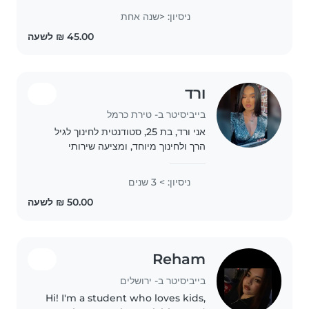
ניסיון: <שנה אחת
ורד
בייביסיטר ב- טירת כרמל
אני ורד, בת 25, סטודנטית לחינוך לגיל
הרך ולחינוך מיוחד, ומציעה שירותי
בייביסיטר באהבה גדולה לילדים 🤍 יש לי
ניסיון עם ילדים בגילאים שונים, כולל
ניסיון: > 3 שנים
ילדים עם צרכים מיוחדים. אני סבלנית,
אחראית,..
Reham
בייביסיטר ב- ירושלים
Hi! I'm a student who loves kids,