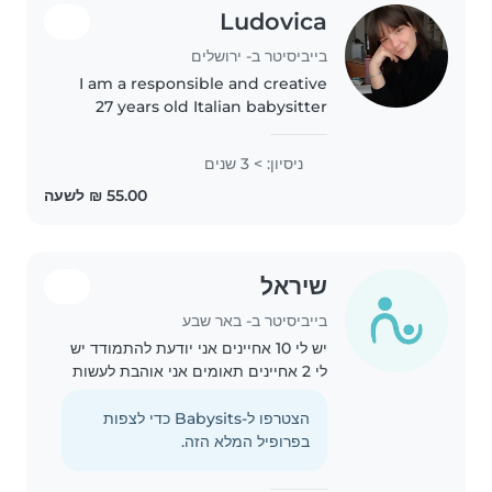
Ludovica
בייביסיטר ב- ירושלים
I am a responsible and creative
27 years old Italian babysitter
with 3 years of experience caring
for preschoolers, gradeschoolers,
ניסיון: > 3 שנים
and teenagers in my country. I'm
comfortable with..
שיראל
בייביסיטר ב- באר שבע
יש לי 10 אחיינים אני יודעת להתמודד יש
לי 2 אחיינים תאומים אני אוהבת לעשות
יצירות אין לי בעיה בלנקות את הבית אני
יכולה לפעמים להכין פנקייקים
הצטרפו ל-Babysits כדי לצפות
בפרופיל המלא הזה.