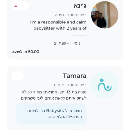
ג'ינא
4
בייביסיטר ב- חיפה
I'm a responsible and calm
babysitter with 2 years of
experience caring for babies,
toddlers, and preschoolers. I'm
ניסיון: > שנתיים
fluent in Arabic, English, and
Hebrew, and I'm comfortable
with..
Tamara
בייביסיטר ב- צופית
נערה בת 13 וחצי אחראית מאוד ויכולה
לשחק איתם ללאת איתם לגני משחקים
ולעשות שיעורי בית ולנקות ולבשל ולסדר
הצטרפו ל-Babysits כדי לצפות
בפרופיל המלא הזה.