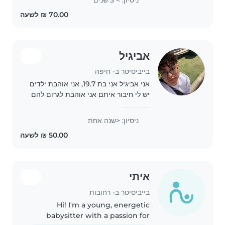
זמינה ואשמח לעזור למשפחות שזקוקות..
אביגיל
בייביסיטר ב- חיפה
אני אביגיל אני בת 19.7, אני אוהבת ילדים
יש לי חיבור איתם אני אוהבת לגרום להם
לחייך, לראות אותם שמחים, אני מקריית
חיים ואני אחראית ועומדת על הזמנים,
ניסיון: <שנה אחת
זמינה לרוב בהתראה קצרה פרטים
בפרטי.
איתי
בייביסיטר ב- רחובות
Hi! I'm a young, energetic
babysitter with a passion for