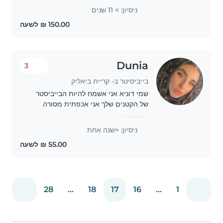
pequeños. He cuidado niños con
ניסיון: > 11 שנים
necesidades especiales,
incluyendo asma, retraso en el
desarrollo..
Dunia
3
בייביסיטר ב- קריית ביאליק
שמי דוניא אני אשמח להיות הבייביסטר
של הקטנים שלך אני אכפתית מסורה
אחראית והכי אוהבת שיש ❤️
ניסיון: <שנה אחת
28
...
18
17
16
...
1