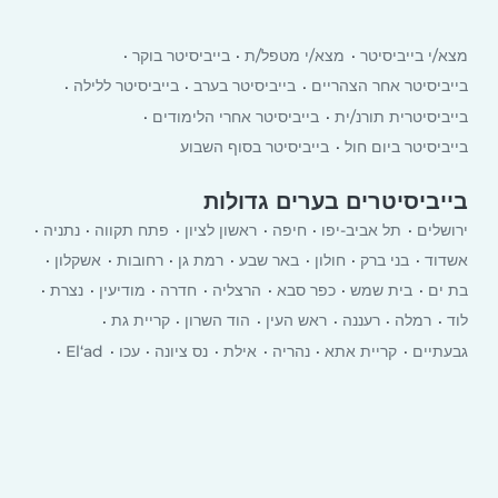
מצא/י בייביסיטר
מצא/י מטפל/ת
בייביסיטר בוקר
בייביסיטר אחר הצהריים
בייביסיטר בערב
בייביסיטר ללילה
בייביסיטרית תורנ/ית
בייביסיטר אחרי הלימודים
בייביסיטר ביום חול
בייביסיטר בסוף השבוע
בייביסיטרים בערים גדולות
ירושלים
תל אביב-יפו
חיפה
ראשון לציון
פתח תקווה
נתניה
אשדוד
בני ברק
חולון
באר שבע
רמת גן
רחובות
אשקלון
בת ים
בית שמש
כפר סבא
הרצליה
חדרה
מודיעין
נצרת
לוד
רמלה
רעננה
ראש העין
הוד השרון
קריית גת
גבעתיים
קריית אתא
‏נהריה
אילת
נס ציונה
עכו
El‘ad
יבנה
רמת השרון
כרמיאל
עפולה
טבריה