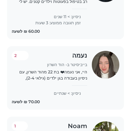
רב בטיפול בפעוטות וילדים קטנים. יש לי
תעודת עזרה ראשונה, אני מיומן/ת במתן
טיפול אישי וחמים לילדיכם. אני מכיר/ה
ניסיון: > 11 שנים
טוב את השלבים ההתפתחותיים של..
זמן תגובה ממוצע: 3 שעות
נעמה
2
בייביסיטר ב- הוד השרון
היי, אני נעמה❤️ בת 22 מהוד השרון, עם
ניסיון בעבודה בגן ילדים (גילאי 2-4),
ניידת עם רכב 🚙 אני מדריכת פילאטיס
ומאמנת בתחילת דרכי, מחפשת הכנסה
ניסיון: > שנתיים
נוספת ויש לי המון אהבה לילדים 😊 אז
אשמח לשמור..
Noam
1