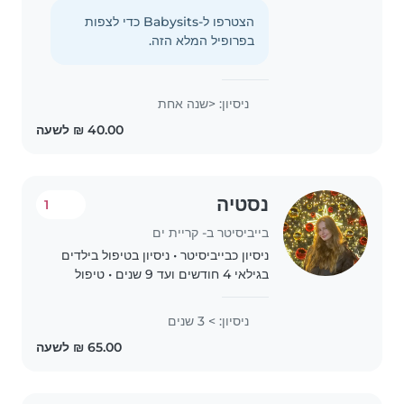
working with toddlers. I'm fluent
in English, Hebrew, and Russian,
הצטרפו ל-Babysits כדי לצפות
and I love engaging children
בפרופיל המלא הזה.
through drawing, music, and..
ניסיון: <שנה אחת
נסטיה
1
בייביסיטר ב- קריית ים
ניסיון כבייביסיטר • ניסיון בטיפול בילדים
בגילאי 4 חודשים ועד 9 שנים • טיפול
במקביל ב-שני ילדים בו זמנית • אחריות
מלאה על שגרת היום של הילדים תחומי
ניסיון: > 3 שנים
אחריות: • השגחה וטיפול יומיומי בילדים..