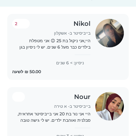
Nikol
2
בייביסיטר ב- אשקלון
היי,אני ניקול בת 25 😊 אני מטפלת
בילדים כבר מעל 6 שנים. יש לי ניסיון בגן
פרטי ובמעון, כולל עבודה עם תינוקות
וילדים קטנים, יש לי תעודת עזרה ראשונה
ניסיון: > 6 שנים
וקורס בטיחות עבדתי בערך 5 שנים
במסגרות..
Nour
בייביסיטר ב- א טירה
היי אני נור בת 20 אני בייביסיטר אחראית,
סבלנית ואוהבת ילדים. יש לי גישה טובה
לילדים ואני נהנית לשחק, לעזור בשיעורי
בית ולדאוג לסביבה בטוחה ונעימה. אני
ניסיון: > 3 שנים