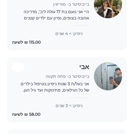
בייביסיטר ב- מודיעין
היי אני נועם בת 17 עולה ליב’, מדריכה
אהובה בצופים, נסיון עם ילדים קטנים
ובוגרים! מצטיינת בלימודים, עוזרת
בשיעורי בית ומכינה לשנה הבאה
ניסיון: > 4 שנים
בלימודים, דוברת אנגלית, מבשלת ואופה.
זמינה לבייבסטר..
אבי
בייביסיטר ב- פתח תקווה
אני בעל/ת 3 שנות ניסיון בטיפול בילדים
של כל הגילאים, מתינוקות ועד גיל הגן.
אני רגוע/ה, אחראי/ת וסבלני/ת. אני
יודע/ת לעזור עם שיעורי בית, לשחק
ניסיון: > 3 שנים
ולהדריך בפעילויות כמו ציור, יצירה
ומוסיקה...