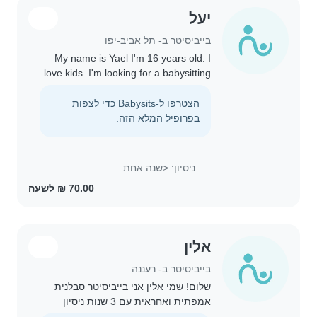
יעל
בייביסיטר ב- תל אביב-יפו
My name is Yael I'm 16 years old. I
love kids. I'm looking for a babysitting
job. I'm very friendly. And I love kids
and pets.
הצטרפו ל-Babysits כדי לצפות
בפרופיל המלא הזה.
ניסיון: <שנה אחת
אלין
בייביסיטר ב- רעננה
שלום! שמי אלין אני בייביסיטר סבלנית
אמפתית ואחראית עם 3 שנות ניסיון
אוהבת לצייר ולקרוא במיוחד, חשוב לי