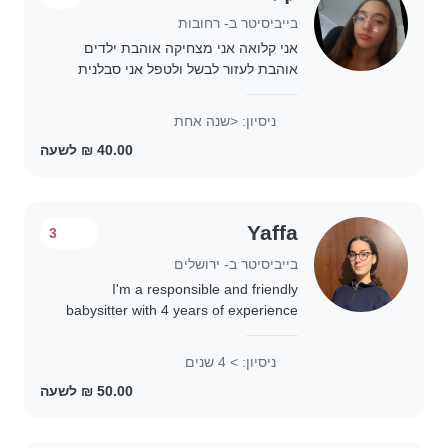
בייביסיטר ב- רחובות
אני קלואה אני מצחיקה אוהבת ילדים
אוהבת לעזור לבשל ולטפל אני סבלנית
במיוחד אני מוסמכת שנה אך אני יודעת
את העבודה אני עובדת בשעות הצהריים
ניסיון: <שנה אחת
מ15:00 עד 18:00
Yaffa
3
בייביסיטר ב- ירושלים
I'm a responsible and friendly
babysitter with 4 years of experience
caring for children of all ages. I'm
fluent in English, Hebrew, and
ניסיון: > 4 שנים
Russian, and I'm comfortable with
cooking,..