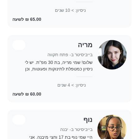
ages, including babies, toddlers,
preschoolers, school-age kids, and
ניסיון: > 10 שנים
teenagers. I'm fluent in English..
מריה
בייביסיטר ב- פתח תקווה
שלום! שמי מריה, בת 30 מפ"ת. יש לי
ניסיון כמטפלת לתינוקות ופעוטות, וכן
כמדריכה במחנות קיץ. אני אוהבת ילדים,
יצירתית מאוד וממציאה משחקים
ניסיון: > 4 שנים
ופעילויות כיפיות אפילו מאפס. גמישה
בשעות ודואגת..
נוף
בייביסיטר ב- יבנה
היי שמי נוף בת 17 וחצי מיבנה. אני