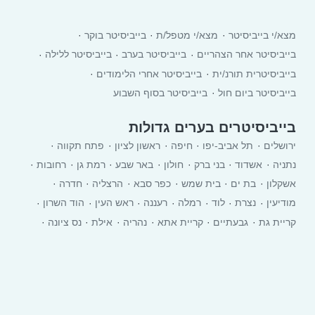
מצא/י בייביסיטר
מצא/י מטפל/ת
בייביסיטר בוקר
בייביסיטר אחר הצהריים
בייביסיטר בערב
בייביסיטר ללילה
בייביסיטרית תורנ/ית
בייביסיטר אחרי הלימודים
בייביסיטר ביום חול
בייביסיטר בסוף השבוע
בייביסיטרים בערים גדולות
ירושלים
תל אביב-יפו
חיפה
ראשון לציון
פתח תקווה
נתניה
אשדוד
בני ברק
חולון
באר שבע
רמת גן
רחובות
אשקלון
בת ים
בית שמש
כפר סבא
הרצליה
חדרה
מודיעין
נצרת
לוד
רמלה
רעננה
ראש העין
הוד השרון
קריית גת
גבעתיים
קריית אתא
‏נהריה
אילת
נס ציונה
עכו
El‘ad
יבנה
רמת השרון
כרמיאל
עפולה
טבריה