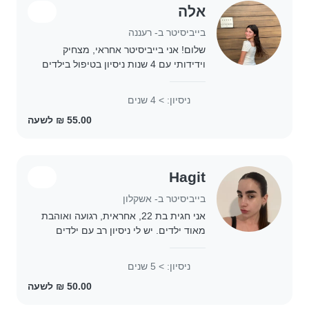
אלה
בייביסיטר ב- רעננה
שלום! אני בייביסיטר אחראי, מצחיק
וידידותי עם 4 שנות ניסיון בטיפול בילדים
בגילאים שונים, מתינוקים ועד ילדי בית
ספר. אני אוהב/ת לצייר, לקרוא, לנגן
ניסיון: > 4 שנים
מוזיקה ולשחק משחקים עם הילדים. אני..
Hagit
בייביסיטר ב- אשקלון
אני חגית בת 22, אחראית, רגועה ואוהבת
מאוד ילדים. יש לי ניסיון רב עם ילדים
מגילאים שונים — יש לי הרבה אחיינים
מגיל קטן, ואני רגילה לטפל בהם ולעזור
ניסיון: > 5 שנים
בכל מה שצריך. במהלך השנים עשיתי
לא..