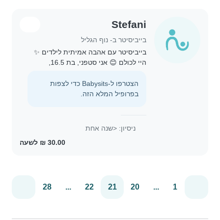
Stefani
בייביסיטר ב- נוף הגליל
בייביסיטר עם אהבה אמיתית לילדים ✨
היי לכולם 😊 אני סטפני, בת 16.5,
אוהבת מאוד ילדים ויש לי ניסיון בעבודה
עם ילדים בתור סייעת ועוזרת בגן ילדים.
הצטרפו ל-Babysits כדי לצפות
אני מציעה שירותי בייביסיטר לילדים
בפרופיל המלא הזה.
קטנים..
ניסיון: <שנה אחת
28
...
22
21
20
...
1