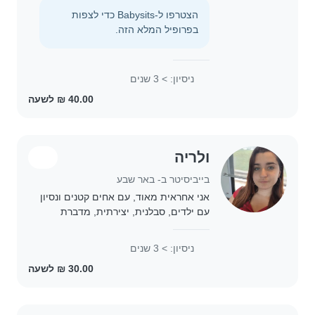
ליצור אווירה נעימה ובטוחה, שבה הילדים
הצטרפו ל-Babysits כדי לצפות
מרגישים בנוח ושמחים. אני יודעת
בפרופיל המלא הזה.
להעסיק אותם..
ניסיון: > 3 שנים
ולריה
בייביסיטר ב- באר שבע
אני אחראית מאוד, עם אחים קטנים ונסיון
עם ילדים, סבלנית, יצירתית, מדברת
רוסית ועברית שוטף, מוכנה גם להוציא
כלבים לטיול. זמינה לרוב בשעות אחר
ניסיון: > 3 שנים
הצהריים וערב, גרה בבאר שבע וזמינה רק
לעיר..