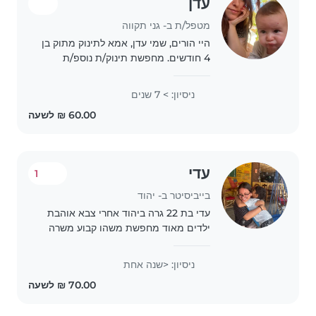
עדן
מטפל/ת ב- גני תקווה
היי הורים, שמי עדן, אמא לתינוק מתוק בן
4 חודשים. מחפשת תינוק/ת נוספ/ת
לטיפול מסור ואישי אצלי בבית. אני בעלת
ניסיון רב שנים בטיפול בילדים ותינוקות
ניסיון: > 7 שנים
בנוסף לעבודה בגני ילדים וצהרונים...
עדי
1
בייביסיטר ב- יהוד
עדי בת 22 גרה ביהוד אחרי צבא אוהבת
ילדים מאוד מחפשת משהו קבוע משרה
מלאה או חלקית על ילדים בכל הגילאים
מסתדרת עם ילדים עבדתי בגנים זמינה
ניסיון: <שנה אחת
מיידי לכמה שיותר שעות במהלך כל שעות
היום חוץ..