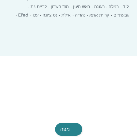
לוד
רמלה
רעננה
ראש העין
הוד השרון
קריית גת
גבעתיים
קריית אתא
‏נהריה
אילת
נס ציונה
עכו
El‘ad
יבנה
רמת השרון
כרמיאל
עפולה
טבריה
מפה