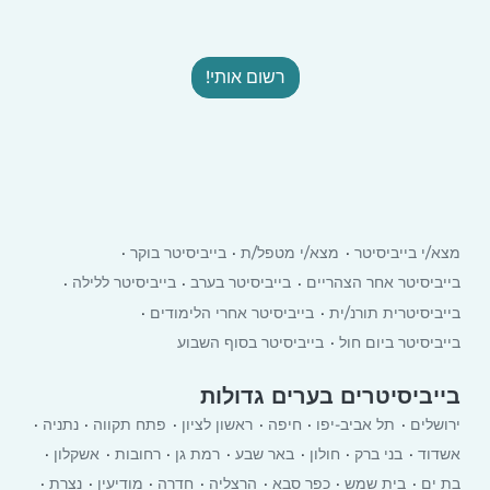
רשום אותי!
מצא/י בייביסיטר
מצא/י מטפל/ת
בייביסיטר בוקר
בייביסיטר אחר הצהריים
בייביסיטר בערב
בייביסיטר ללילה
בייביסיטרית תורנ/ית
בייביסיטר אחרי הלימודים
בייביסיטר ביום חול
בייביסיטר בסוף השבוע
בייביסיטרים בערים גדולות
ירושלים
תל אביב-יפו
חיפה
ראשון לציון
פתח תקווה
נתניה
אשדוד
בני ברק
חולון
באר שבע
רמת גן
רחובות
אשקלון
בת ים
בית שמש
כפר סבא
הרצליה
חדרה
מודיעין
נצרת