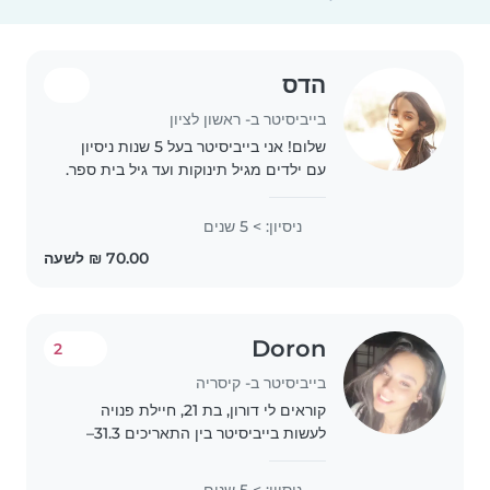
הדס
בייביסיטר ב- ראשון לציון
שלום! אני בייביסיטר בעל 5 שנות ניסיון
עם ילדים מגיל תינוקות ועד גיל בית ספר.
אני בעלת תואר ראשון בחינוך וחברה. אני
אוהבת לעזור לילדים בציור, קריאה, שירה,
ניסיון: > 5 שנים
משחקים ויצירה. אני גם נוחה..
Doron
2
בייביסיטר ב- קיסריה
קוראים לי דורון, בת 21, חיילת פנויה
לעשות בייביסיטר בין התאריכים 31.3–
12.4 👶✨ (לכל חופשת פסח) ובימי
חמישי שישי שבת💗 🧸 יש לי ניסיון של 5
ניסיון: > 5 שנים