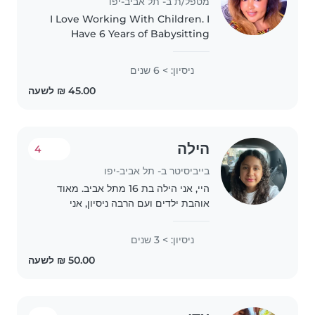
מטפל/ת ב- תל אביב-יפו
I Love Working With Children. I
Have 6 Years of Babysitting
experience primarily with Babies
and Toddler I also have
ניסיון: > 6 שנים
Experience with children With
special needs particularly
epilepsy...
הילה
4
בייביסיטר ב- תל אביב-יפו
היי, אני הילה בת 16 מתל אביב. מאוד
אוהבת ילדים ועם הרבה ניסיון, אני
אחראית ויודעת איך לתקשר עם ילדים
ולהעסיק אותם. יכולה לאסוף את ילדכם
ניסיון: > 3 שנים
מהמסגרות, לצאת לפארק או להישאר
בביתכם. יש לי..