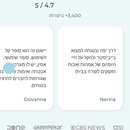
4.7 / 5
3,400+ ביקורות
דרך יפה ובטוחה למצוא
יישום זה הוא סופר קל
בייביסיטר ולהקל על חיי
לשימוש, סופר שימושי,
היומיום של אמהות ואבות
אמין, יש לו מערכות
הזקוקים לעזרה בבית!
אבטחה ואימות זהות רבו
שגורמות לחברים להרגי
בטוחים.
Giovanna
Nerina