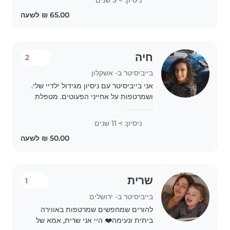
שנים עם תינוקות ופעוטות: • עבדתי
בקיבוץ עם..
חיה
2
בייביסיטר ב- אשקלון
אני בייביסיטר עם ניסיון מגידול ילדיי שלי.
ושמרטפות על אחייני הפעוטים. מטפלת
בילדים מכל הגילאים - מתינוקות ועד
לבני נוער. מתחברת בזריזות לילדים,
ניסיון: > 11 שנים
יכולה לסייע לילדים בשיעורי הבית
במידת..
שרית
1
בייביסיטר ב- ירושלים
להורים שמחפשים שמרטפות באווירה
ביתית ונעימה❤️ היי אני שרית, אמא של