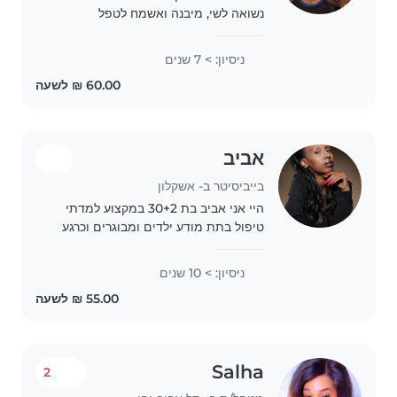
נשואה לשי, מיבנה ואשמח לטפל
בילדיכם. יש ניסיון בתחום , אני דודה
לשבעה ומטפלת בהם מגיל קטן. בנוסף
ניסיון: > 7 שנים
עובדת בבייביסיטר עם כל הגילאים
ועבודתי הקבועה היא..
אביב
בייביסיטר ב- אשקלון
היי אני אביב בת 30+2 במקצוע למדתי
טיפול בתת מודע ילדים ומבוגרים וכרגע
אני סטודנטית בלימודים בתחום הטיפול
ועובדת כחונכת עםילדים עולים מכיתות
ניסיון: > 10 שנים
א-ג, מאוד אוהבת ילדים.
Salha
2