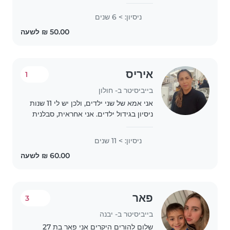
אוריה(בן 4) ואני פותחת קבוצת אחר
צהריים בבית לילדים בגילאי 4-5 שיקבלו
ניסיון: > 6 שנים
מקום בטוח ליצור ולהתפתח ביחד עם
חברים חדשים🤩..
איריס
1
בייביסיטר ב- חולון
אני אמא של שני ילדים, ולכן יש לי 11 שנות
ניסיון בגידול ילדים. אני אחראית, סבלנית
ורגועה, ויש לי ניסיון עם ילדים בגילים
שונים, החל מתינוקות ועד ילדי בית ספר.
ניסיון: > 11 שנים
אני נהנית לקרוא, ליצור..
פאר
3
בייביסיטר ב- יבנה
שלום להורים היקרים אני פאר בת 27