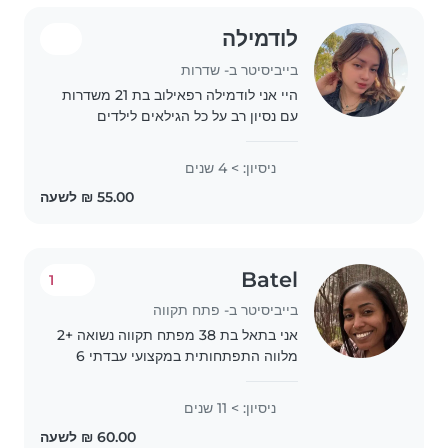
לודמילה
בייביסיטר ב- שדרות
היי אני לודמילה רפאילוב בת 21 משדרות
עם נסיון רב על כל הגילאים לילדים
ניסיון: > 4 שנים
Batel
1
בייביסיטר ב- פתח תקווה
אני בתאל בת 38 מפתח תקווה נשואה +2
מלווה התפתחותית במקצועי עבדתי 6
שנים בבית מעבר לתינוקות שמיועדים
לאימוץ כמטפלת ומנהלת משמרת .
ניסיון: > 11 שנים
טיפלתי בתינוקות אצל משפחות באופן
פרטי למעלה מ6 שנים..