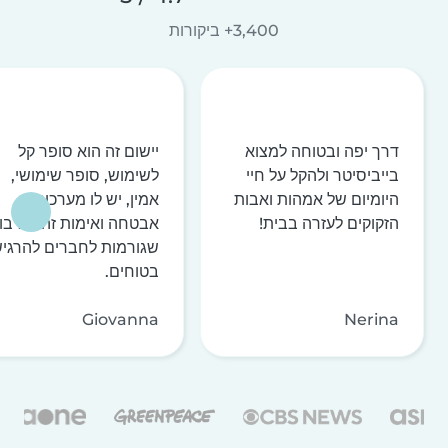
3,400+ ביקורות
דרך יפה ובטוחה למצוא
יישום זה הוא סופר קל
בייביסיטר ולהקל על חיי
לשימוש, סופר שימושי,
היומיום של אמהות ואבות
אמין, יש לו מערכות
הזקוקים לעזרה בבית!
אבטחה ואימות זהות רבו
שגורמות לחברים להרגי
בטוחים.
Giovanna
Nerina