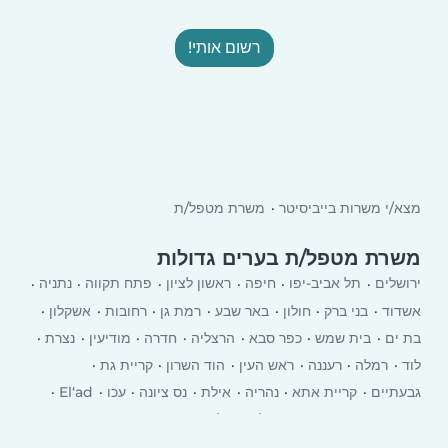
רשום אותי!
מצא/י משרות בייביסיטר
משרת מטפל/ת
משרת מטפל/ת בערים גדולות
ירושלים
תל אביב-יפו
חיפה
ראשון לציון
פתח תקווה
נתניה
אשדוד
בני ברק
חולון
באר שבע
רמת גן
רחובות
אשקלון
בת ים
בית שמש
כפר סבא
הרצליה
חדרה
מודיעין
נצרת
לוד
רמלה
רעננה
ראש העין
הוד השרון
קריית גת
גבעתיים
קריית אתא
‏נהריה
אילת
נס ציונה
עכו
El‘ad
יבנה
רמת השרון
כרמיאל
עפולה
טבריה