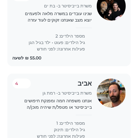
משרת בייביסיטר ב- בת ים
שנינו עובדים במשרה מלאה ולפעמים
יוצא מצב שאנחנו זקוקים לעוד עזרה
בשביל להוציא את הבנות שלנו מהגן לרוב
אנחנו מסתדרים אך לפעמים יש התקלות
מספר הילדים: 2
שצריך את העזרה של מטפלת /
גיל הילדים:
פעוט
•
ילד בגיל הגן
בייביסיטרית הבנות..
פעילות אחרונה: לפני חודש
אביב
4
משרת בייביסיטר ב- רמת גן
אנחנו משפחה חמה ומפנקת חיפושים
בייביסיטר או מטפל/ת שיהיה מוכן/ה
לטפל בילדינו בת ה8 חודשים, שידידותי,
נמרץ וסקרן. אנו מחפשים מישהו שיהיה
מספר הילדים: 1
נוח לו/לה עם חיות מחמד. אנחנו מקווים
גיל הילדים:
תינוק
למצוא מישהו..
פעילות אחרונה: לפני חודש