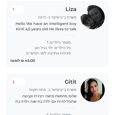
Liza
1
משרת בייביסיטר ב- חיפה
Hello We have an intelligent boy
Kirill 4,5 years old He likes to talk
and communicate with adults
We would like him to play and
מספר הילדים: 1
walk outside more with a
גיל הילדים:
ילד בגיל הגן
cheerful babysitter
פעילות אחרונה: לפני חודשיים
Gitit
2
משרת בייביסיטר ב- פתח תקווה
שלום מחפשת מישהי רצינית וקבועה
שתוכל להיות עם ילדה בת שנה וילדה בת
6 לתקופה של 4 ימים ולפעמים שאני
אצטרך ליותר ימים מחפשת מישהי
מספר הילדים: 2