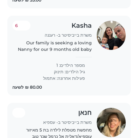
Kasha
6
משרת בייביסיטר ב- רעננה
Our family is seeking a loving
Nanny for our 9 months old baby
boy Ben. 🗓 2 days a week ⏰ ~3
hours per day (mid-day) 📍
מספר הילדים: 1
Ra'anana 🎯 Looking for
גיל הילדים:
תינוק
someone experienced with
פעילות אחרונה: אתמול
infants 👩..
חנאן
משרת בייביסיטר ב- עספיא
מחפשת מטפלת לילדה בת 5 מאיזור
עוספיא/דאלית אל כרמל שכר טוב