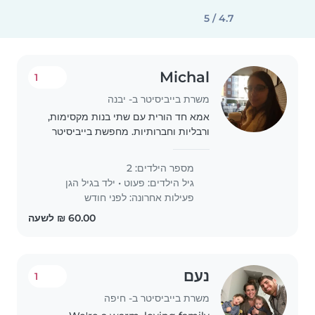
4.7 / 5
Michal
1
משרת בייביסיטר ב- יבנה
אמא חד הורית עם שתי בנות מקסימות,
ורבליות וחברותיות. מחפשת בייביסיטר
דוברת אנגלית שםת אם בלבד! שתוכל
לדבר איתן באנגלית בלבד. מוכנה לשלם
מספר הילדים: 2
נסיעות אם צריך
גיל הילדים:
פעוט
•
ילד בגיל הגן
פעילות אחרונה: לפני חודש
נעם
1
משרת בייביסיטר ב- חיפה