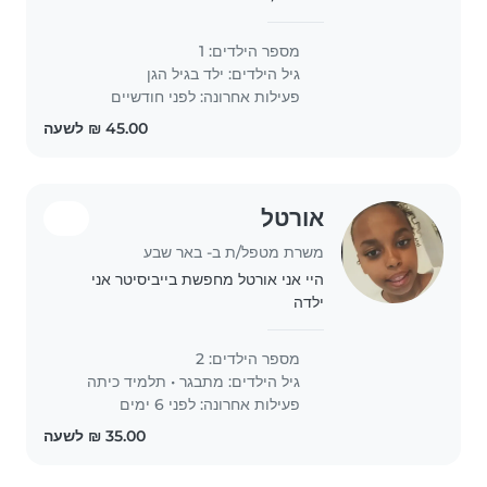
למתאימה
מספר הילדים: 1
גיל הילדים:
ילד בגיל הגן
פעילות אחרונה: לפני חודשיים
אורטל
משרת מטפל/ת ב- באר שבע
היי אני אורטל מחפשת בייביסיטר אני
ילדה
חרוצה,אחראית,מתנדבת,משוררת,בעיקר
אכפתית אני אשמח שתקבלו אני בת 14
מספר הילדים: 2
שרק התחילה את הלימודים וכבר אני
גיל הילדים:
מתבגר
•
תלמיד כיתה
רוצה לעבוד כי אני רוצה להיות אחראית
פעילות אחרונה: לפני 6 ימים
יותר אז..