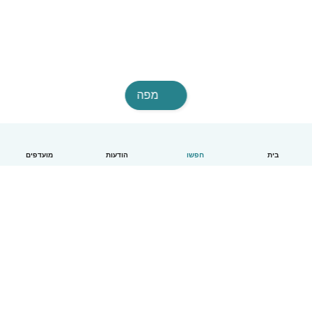
מפה
בית
חפשו
הודעות
מועדפים
עברית
איך זה עובד
עזרה
תנאים ופרטיות
מחירון
פרטי החברה
Babysits לעבודה
סטנדרטים קהילתיים