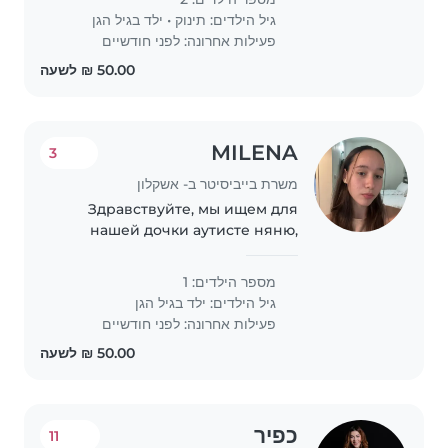
שתיהיה זמינה כולל לקחת לגן ב 8 עד 16
גיל הילדים:
תינוק
•
ילד בגיל הגן
ועם הקטנה בת שנה..
פעילות אחרונה: לפני חודשיים
MILENA
3
משרת בייביסיטר ב- אשקלון
Здравствуйте, мы ищем для
нашей дочки аутисте няню,
которая знает как ратовать с
такими детьми ❤️
מספר הילדים: 1
גיל הילדים:
ילד בגיל הגן
פעילות אחרונה: לפני חודשיים
כפיר
11