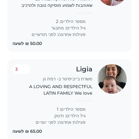
שאוהבות לשמוע מוסיקה טובה ולהרכיב
פאזלים יודעות לכתוב ולקרוא
מספר הילדים: 2
גיל הילדים:
מתבגר
פעילות אחרונה: לפני חודשיים
Ligia
3
משרת בייביסיטר ב- רמת גן
A LOVING AND RESPECTFUL
LATIN FAMILY We love
communicating and telling each
other everything. We like hugs
מספר הילדים: 1
and laughter.
גיל הילדים:
תינוק
פעילות אחרונה: לפני יומיים