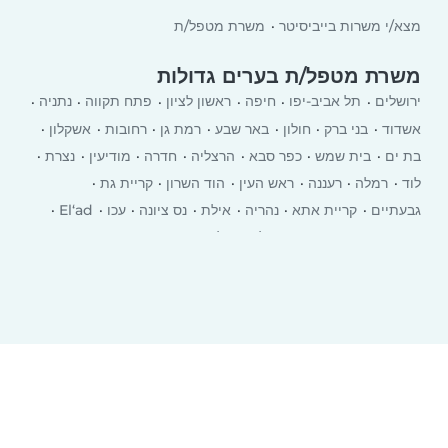
מצא/י משרות בייביסיטר
משרת מטפל/ת
משרת מטפל/ת בערים גדולות
ירושלים
תל אביב-יפו
חיפה
ראשון לציון
פתח תקווה
נתניה
אשדוד
בני ברק
חולון
באר שבע
רמת גן
רחובות
אשקלון
בת ים
בית שמש
כפר סבא
הרצליה
חדרה
מודיעין
נצרת
לוד
רמלה
רעננה
ראש העין
הוד השרון
קריית גת
גבעתיים
קריית אתא
‏נהריה
אילת
נס ציונה
עכו
El‘ad
יבנה
רמת השרון
כרמיאל
עפולה
טבריה