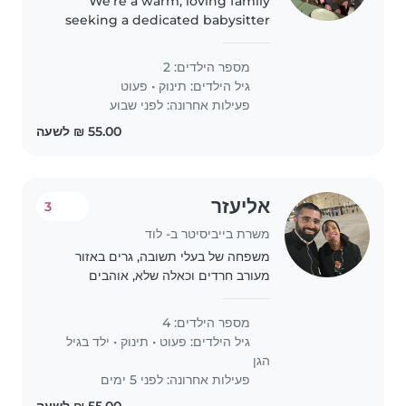
We're a warm, loving family
seeking a dedicated babysitter
or nanny to care for our little one
—a 9mo baby —at our home. Our
מספר הילדים: 2
kids are curious, friendly, and full
גיל הילדים:
תינוק
•
פעוט
of energy, and we'd..
פעילות אחרונה: לפני שבוע
אליעזר
3
משרת בייביסיטר ב- לוד
משפחה של בעלי תשובה, גרים באזור
מעורב חרדים וכאלה שלא, אוהבים
אנשים, באים ממשפחות חמות, נעזרים
המון באמא ובחמה, אבל זקוקים ממש
מספר הילדים: 4
לעזרה כי ברוך השם יש 4 קטנטנים
גיל הילדים:
פעוט
•
תינוק
•
ילד בגיל
מתחת לגיל 3. חשוב לנו..
הגן
פעילות אחרונה: לפני 5 ימים